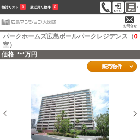
0
0
検討リスト
最近見た物件
お問合せ
パークホームズ広島ボールパークレジデンス（
0
室）
価格
***
万円