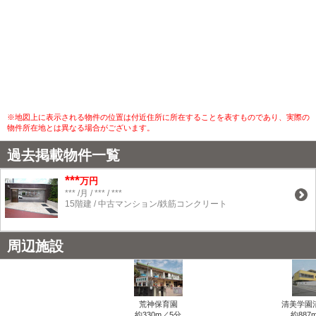
※地図上に表示される物件の位置は付近住所に所在することを表すものであり、実際の
物件所在地とは異なる場合がございます。
過去掲載物件一覧
***
万円
*** /月 / *** / ***
15階建 / 中古マンション/鉄筋コンクリート
周辺施設
荒神保育園
清美学園
約330m／5分
約887