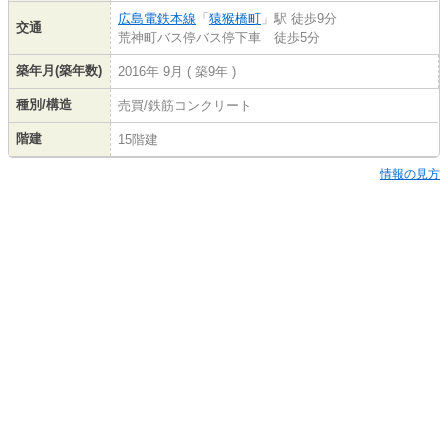
広島電鉄本線
「
猿猴橋町
」駅 徒歩9分
交通
荒神町バス停バス停下車 徒歩5分
築年月(築年数)
2016年 9月 ( 築9年 )
種別/構造
売買/鉄筋コンクリート
階建
15階建
情報の見方