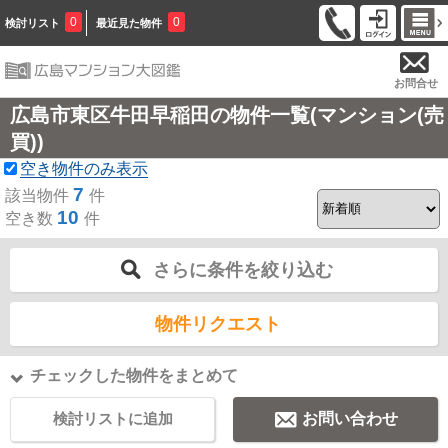
0
0
検討リスト
最近見た物件
お問合せ
広島市東区牛田早稲田の物件一覧(マンション(売
買))
空き物件のみ表示
7
該当物件
件
10
空き数
件
さらに条件を絞り込む
物件リクエスト
チェックした物件をまとめて
検討リストに追加
お問い合わせ