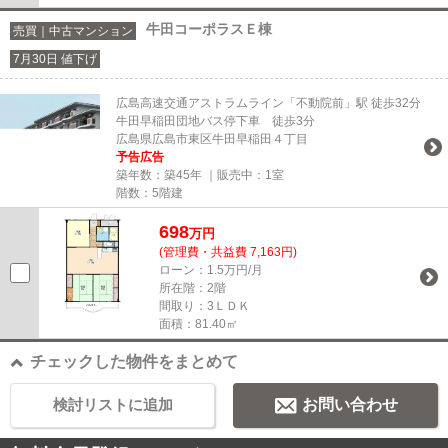
牛田コーポラスＥ棟
売買｜中古マンション
7月30日 値下げ
広島高速交通アストラムライン「不動院前」駅 徒歩32分
牛田早稲田団地バス停下車 徒歩3分
広島県広島市東区牛田早稲田４丁目
予告広告
築年数：築45年 ｜販売中：
1室
階数：5階建
698
万円
(管理費・共益費 7,163円)
ローン：1.5万円/月
所在階：2階
間取り：3ＬＤＫ
面積：81.40㎡
チェックした物件をまとめて
検討リストに追加
お問い合わせ