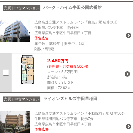
パーク・ハイム牛田公園弐番館
売買｜中古マンション
広島高速交通アストラムライン「白島」駅 徒歩20分
牛田旭バス停下車 徒歩3分
広島県広島市東区牛田早稲田１丁目
予告広告
築年数：築29年 ｜販売中：
1室
階数：5階建
2,480
万円
(管理費・共益費 8,500円)
ローン：5.3万円/月
所在階：2階
間取り：3ＬＤＫ
面積：72.62㎡
ライオンズヒルズ牛田早稲田
売買｜中古マンション
広島高速交通アストラムライン「不動院前」駅 徒歩50分
牛田早稲田団地バス停下車 徒歩7分
広島県広島市東区牛田早稲田４丁目
予告広告