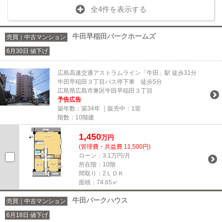
全4件を表示する
牛田早稲田パークホームズ
売買｜中古マンション
6月30日 値下げ
広島高速交通アストラムライン「牛田」駅 徒歩31分
牛田早稲田３丁目バス停下車 徒歩5分
広島県広島市東区牛田早稲田３丁目
予告広告
築年数：築34年 ｜販売中：
1室
階数：10階建
1,450
万円
(管理費・共益費 11,500円)
ローン：3.1万円/月
所在階：10階
間取り：2ＬＤＫ
面積：74.65㎡
牛田パークハウス
売買｜中古マンション
6月18日 値下げ