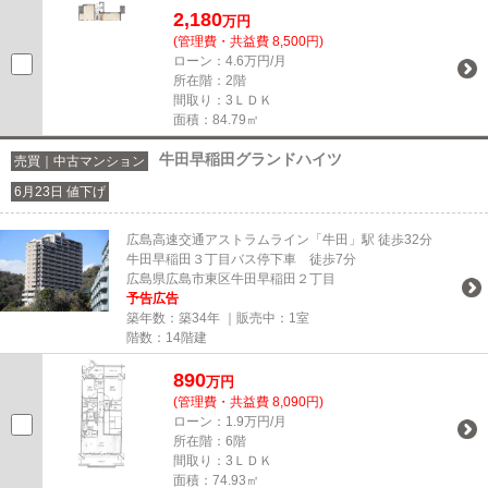
2,180
万円
(管理費・共益費 8,500円)
ローン：4.6万円/月
所在階：2階
間取り：3ＬＤＫ
面積：84.79㎡
牛田早稲田グランドハイツ
売買｜中古マンション
6月23日 値下げ
広島高速交通アストラムライン「牛田」駅 徒歩32分
牛田早稲田３丁目バス停下車 徒歩7分
広島県広島市東区牛田早稲田２丁目
予告広告
築年数：築34年 ｜販売中：
1室
階数：14階建
890
万円
(管理費・共益費 8,090円)
ローン：1.9万円/月
所在階：6階
間取り：3ＬＤＫ
面積：74.93㎡