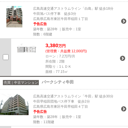
広島高速交通アストラムライン「白島」駅 徒歩18分
牛田旭バス停下車 徒歩3分
広島県広島市東区牛田早稲田１丁目
予告広告
築年数：築28年 ｜販売中：
1室
階数：6階建
3,380
万円
(管理費・共益費 12,000円)
ローン：7.2万円/月
所在階：2階
間取り：1ＬＤＫ
面積：77.15㎡
パークシティ牛田
売買｜中古マンション
広島高速交通アストラムライン「牛田」駅 徒歩30分
牛田早稲田団地バス停下車 徒歩2分
広島県広島市東区牛田早稲田４丁目
予告広告
築年数：築28年 ｜販売中：
1室
階数：11階建