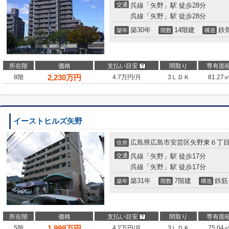
交通
呉線「矢野」駅 徒歩28分
呉線「矢野」駅 徒歩28分
築30年
14階建
鉄
築年
階数
構造
所在階
価格
支払い目安
間取り
専有面
2,230
万円
8階
4.7万円/月
3ＬＤＫ
81.27
イーストヒルズ矢野
広島県広島市安芸区矢野東６丁
住所
交通
呉線「矢野」駅 徒歩17分
呉線「矢野」駅 徒歩17分
築31年
7階建
鉄筋
築年
階数
構造
所在階
価格
支払い目安
間取り
専有面
1,999
万円
5階
4.2万円/月
3ＬＤＫ
75.04