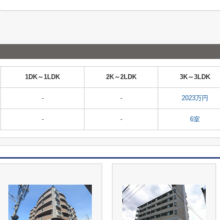
1DK～1LDK
2K～2LDK
3K～3LDK
-
-
2023万円
-
-
6室