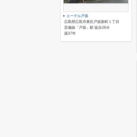
エーデル戸坂
広島県広島市東区戸坂新町１丁目
芸備線「戸坂」駅 徒歩26分
築37年