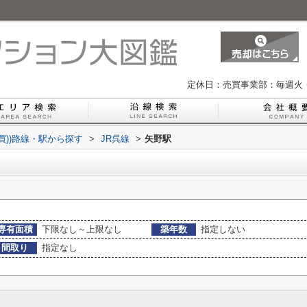
定休日：売買事業部：毎週火
買))路線・駅から探す
>
JR呉線
>
矢野駅
専有面積
下限なし～上限なし
築年数
指定しない
間取り
指定なし