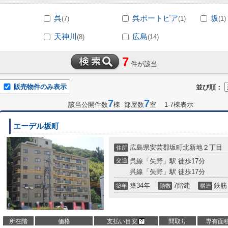
呉
呉ポートピア
坂
(7)
(1)
(1)
天神川
広島
(8)
(14)
7
件が該当
販売物件のみ表示
並び順：
7
7
該当公開件数
棟 部屋数
室 1-7棟表示
エーデル坂町
広島県安芸郡坂町北新地２丁目
住所
交通
呉線「矢野」駅 徒歩17分
呉線「矢野」駅 徒歩17分
築34年
7階建
鉄筋
築年
階数
構造
所在階
価格
支払い目安
間取り
専有面