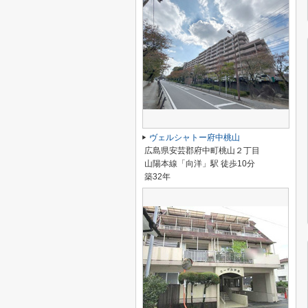
ヴェルシャトー府中桃山
広島県安芸郡府中町桃山２丁目
山陽本線「向洋」駅 徒歩10分
築32年