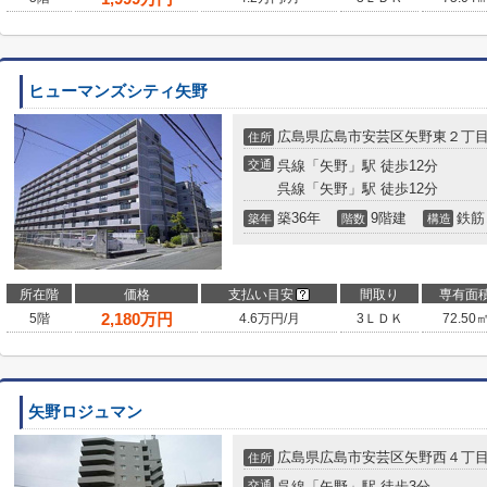
ヒューマンズシティ矢野
広島県広島市安芸区矢野東２丁
住所
交通
呉線「矢野」駅 徒歩12分
呉線「矢野」駅 徒歩12分
築36年
9階建
鉄筋
築年
階数
構造
所在階
価格
支払い目安
間取り
専有面
2,180
万円
5階
4.6万円/月
3ＬＤＫ
72.50
矢野ロジュマン
広島県広島市安芸区矢野西４丁
住所
交通
呉線「矢野」駅 徒歩3分