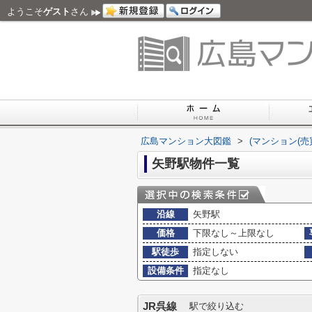
ようこそ
ゲスト
さん
広島マンション大図鑑
>
(マンション(売
矢野駅物件一覧
沿線
矢野駅
価格
下限なし～上限なし
駅徒歩
指定しない
設備条件
指定なし
JR呉線
駅で絞り込む