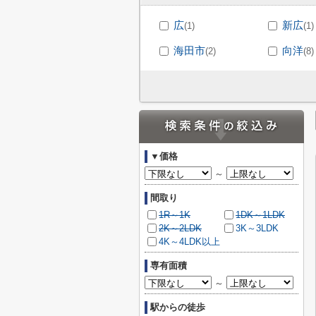
広
新広
(1)
(1)
海田市
向洋
(2)
(8)
▼価格
～
間取り
1R～1K
1DK～1LDK
2K～2LDK
3K～3LDK
4K～4LDK以上
専有面積
～
駅からの徒歩