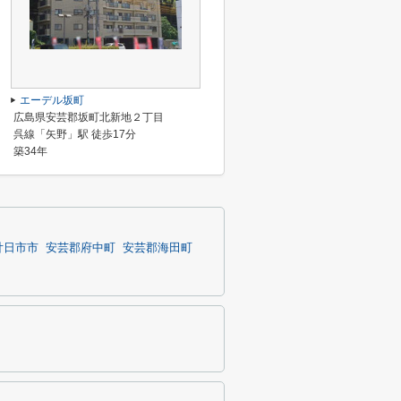
エーデル坂町
広島県安芸郡坂町北新地２丁目
呉線「矢野」駅 徒歩17分
築34年
廿日市市
安芸郡府中町
安芸郡海田町