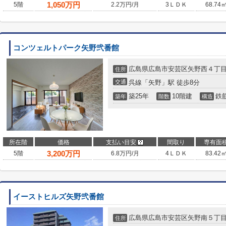
1,050
万円
5階
2.2万円/月
3ＬＤＫ
68.74
コンツェルトパーク矢野弐番館
広島県広島市安芸区矢野西４丁
住所
交通
呉線「矢野」駅 徒歩8分
築25年
10階建
鉄
築年
階数
構造
所在階
価格
支払い目安
間取り
専有面
3,200
万円
5階
6.8万円/月
4ＬＤＫ
83.42
イーストヒルズ矢野弐番館
広島県広島市安芸区矢野南５丁
住所