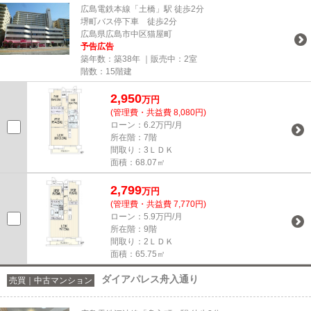
広島電鉄本線「土橋」駅 徒歩2分
堺町バス停下車 徒歩2分
広島県広島市中区猫屋町
予告広告
築年数：築38年 ｜販売中：
2室
階数：15階建
2,950
万円
(管理費・共益費 8,080円)
ローン：6.2万円/月
所在階：7階
間取り：3ＬＤＫ
面積：68.07㎡
2,799
万円
(管理費・共益費 7,770円)
ローン：5.9万円/月
所在階：9階
間取り：2ＬＤＫ
面積：65.75㎡
ダイアパレス舟入通り
売買｜中古マンション