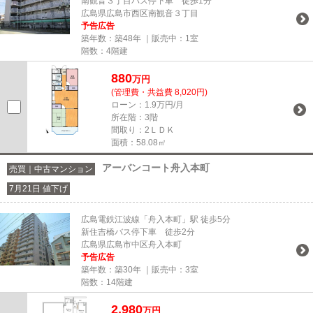
南観音３丁目バス停下車 徒歩1分
広島県広島市西区南観音３丁目
予告広告
築年数：築48年 ｜販売中：
1室
階数：4階建
880
万円
(管理費・共益費 8,020円)
ローン：1.9万円/月
所在階：3階
間取り：2ＬＤＫ
面積：58.08㎡
アーバンコート舟入本町
売買｜中古マンション
7月21日 値下げ
広島電鉄江波線「舟入本町」駅 徒歩5分
新住吉橋バス停下車 徒歩2分
広島県広島市中区舟入本町
予告広告
築年数：築30年 ｜販売中：
3室
階数：14階建
2,980
万円