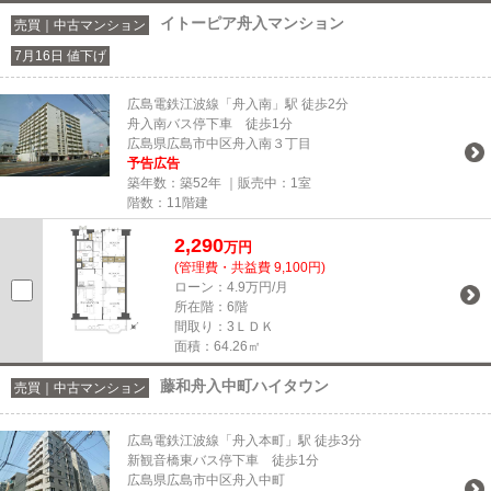
イトーピア舟入マンション
売買｜中古マンション
7月16日 値下げ
広島電鉄江波線「舟入南」駅 徒歩2分
舟入南バス停下車 徒歩1分
広島県広島市中区舟入南３丁目
予告広告
築年数：築52年 ｜販売中：
1室
階数：11階建
2,290
万円
(管理費・共益費 9,100円)
ローン：4.9万円/月
所在階：6階
間取り：3ＬＤＫ
面積：64.26㎡
藤和舟入中町ハイタウン
売買｜中古マンション
広島電鉄江波線「舟入本町」駅 徒歩3分
新観音橋東バス停下車 徒歩1分
広島県広島市中区舟入中町