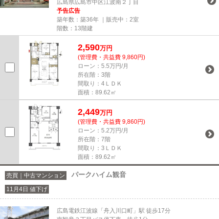
広島県広島市中区江波南２丁目
予告広告
築年数：築36年 ｜販売中：
2室
階数：13階建
2,590
万円
(管理費・共益費 9,860円)
ローン：5.5万円/月
所在階：3階
間取り：4ＬＤＫ
面積：89.62㎡
2,449
万円
(管理費・共益費 9,860円)
ローン：5.2万円/月
所在階：7階
間取り：3ＬＤＫ
面積：89.62㎡
パークハイム観音
売買｜中古マンション
11月4日 値下げ
広島電鉄江波線「舟入川口町」駅 徒歩17分