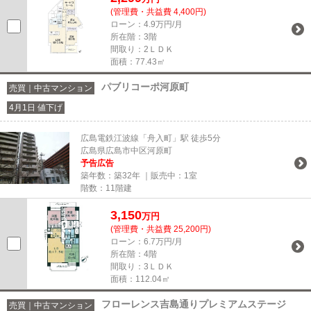
(管理費・共益費 4,400円)
ローン：4.9万円/月
所在階：3階
間取り：2ＬＤＫ
面積：77.43㎡
パブリコーポ河原町
売買｜中古マンション
4月1日 値下げ
広島電鉄江波線「舟入町」駅 徒歩5分
広島県広島市中区河原町
予告広告
築年数：築32年 ｜販売中：
1室
階数：11階建
3,150
万円
(管理費・共益費 25,200円)
ローン：6.7万円/月
所在階：4階
間取り：3ＬＤＫ
面積：112.04㎡
フローレンス吉島通りプレミアムステージ
売買｜中古マンション