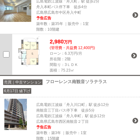
広島電鉄江波線「舟入町」駅 徒歩2分
舟入本町バス停下車 徒歩4分
広島県広島市中区舟入中町
予告広告
築年数：築35年 ｜販売中：
1室
階数：10階建
2,980
万円
(管理費・共益費 12,400円)
ローン：6.3万円/月
所在階：2階
間取り：3ＬＤＫ
面積：75.23㎡
フローレンス南観音ソラテラス
売買｜中古マンション
6月17日 値下げ
広島電鉄江波線「舟入川口町」駅 徒歩12分
南観音三丁目バス停下車 徒歩5分
広島電鉄江波線「舟入幸町」駅 徒歩12分
広島県広島市西区南観音２丁目
予告広告
築年数：築3年 ｜販売中：
1室
階数：15階建