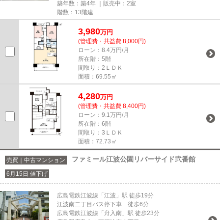
築年数：築4年 ｜販売中：
2室
階数：13階建
3,980
万円
(管理費・共益費 8,000円)
ローン：8.4万円/月
所在階：5階
間取り：2ＬＤＫ
面積：69.55㎡
4,280
万円
(管理費・共益費 8,400円)
ローン：9.1万円/月
所在階：6階
間取り：3ＬＤＫ
面積：72.73㎡
ファミール江波公園リバーサイド弐番館
売買｜中古マンション
6月15日 値下げ
広島電鉄江波線「江波」駅 徒歩19分
江波南二丁目バス停下車 徒歩6分
広島電鉄江波線「舟入南」駅 徒歩23分