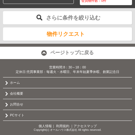
会員物件数：
0
件
さらに条件を絞り込む
物件リクエスト
ページトップに戻る
営業時間:8：30～18：00
定休日:売買事業部：毎週火・水曜日、年末年始夏季休暇、創業記念日
ホーム
会社概要
お問合せ
PCサイト
個人情報
｜
利用規約
｜
アクセスマップ
Copyright(c) オールハウス株式会社 All rights reserved.