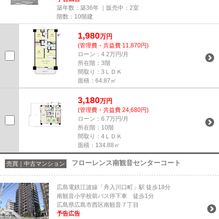
築年数：築36年 ｜販売中：
2室
階数：10階建
1,980
万円
(管理費・共益費 11,870円)
ローン：4.2万円/月
所在階：3階
間取り：3ＬＤＫ
面積：64.87㎡
3,180
万円
(管理費・共益費 24,680円)
ローン：6.7万円/月
所在階：10階
間取り：4ＬＤＫ
面積：134.88㎡
フローレンス南観音センターコート
売買｜中古マンション
広島電鉄江波線「舟入川口町」駅 徒歩18分
南観音小学校前バス停下車 徒歩1分
広島県広島市西区南観音７丁目
予告広告