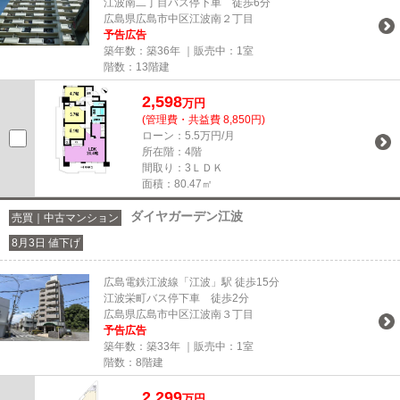
江波南二丁目バス停下車 徒歩6分
広島県広島市中区江波南２丁目
予告広告
築年数：築36年 ｜販売中：
1室
階数：13階建
2,598
万円
(管理費・共益費 8,850円)
ローン：5.5万円/月
所在階：4階
間取り：3ＬＤＫ
面積：80.47㎡
ダイヤガーデン江波
売買｜中古マンション
8月3日 値下げ
広島電鉄江波線「江波」駅 徒歩15分
江波栄町バス停下車 徒歩2分
広島県広島市中区江波南３丁目
予告広告
築年数：築33年 ｜販売中：
1室
階数：8階建
2,299
万円