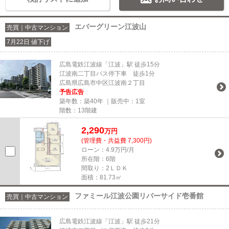
エバーグリーン江波山
売買｜中古マンション
7月22日 値下げ
広島電鉄江波線「江波」駅 徒歩15分
江波南二丁目バス停下車 徒歩1分
広島県広島市中区江波南２丁目
予告広告
築年数：築40年 ｜販売中：
1室
階数：13階建
2,290
万円
(管理費・共益費 7,300円)
ローン：4.9万円/月
所在階：6階
間取り：2ＬＤＫ
面積：81.73㎡
ファミール江波公園リバーサイド壱番館
売買｜中古マンション
広島電鉄江波線「江波」駅 徒歩21分