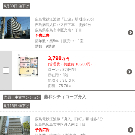
6月30日 値下げ
広島電鉄江波線「江波」駅 徒歩20分
吉島病院入口バス停下車 徒歩2分
広島県広島市中区光南１丁目
予告広告
築年数：築5年 ｜販売中：
1室
階数：9階建
3,798
万円
(管理費・共益費 10,200円)
ローン：8万円/月
所在階：2階
間取り：3ＬＤＫ
面積：75.76㎡
藤和シティコープ舟入
売買｜中古マンション
6月15日 値下げ
広島電鉄江波線「舟入川口町」駅 徒歩3分
広島県広島市中区舟入南２丁目
予告広告