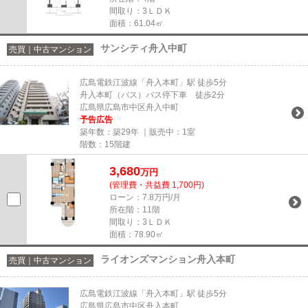
間取り：3ＬＤＫ
面積：61.04㎡
サンシティ舟入中町
売買｜中古マンション
広島電鉄江波線「舟入本町」駅 徒歩5分
舟入本町（バス）バス停下車 徒歩2分
広島県広島市中区舟入中町
予告広告
築年数：築29年 ｜販売中：
1室
階数：15階建
3,680
万円
(管理費・共益費 1,700円)
ローン：7.8万円/月
所在階：11階
間取り：3ＬＤＫ
面積：78.90㎡
ライオンズマンション舟入本町
売買｜中古マンション
広島電鉄江波線「舟入本町」駅 徒歩5分
広島県広島市中区舟入本町