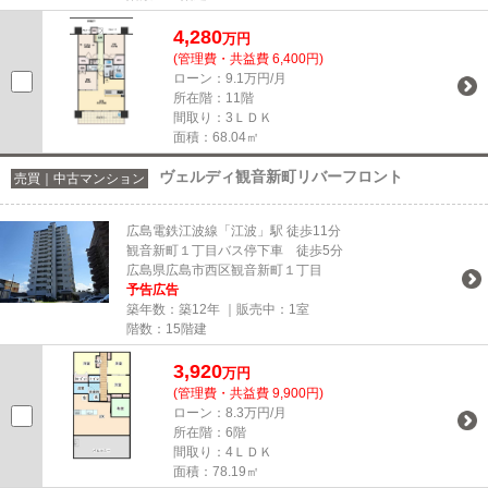
4,280
万円
(管理費・共益費 6,400円)
ローン：9.1万円/月
所在階：11階
間取り：3ＬＤＫ
面積：68.04㎡
ヴェルディ観音新町リバーフロント
売買｜中古マンション
広島電鉄江波線「江波」駅 徒歩11分
観音新町１丁目バス停下車 徒歩5分
広島県広島市西区観音新町１丁目
予告広告
築年数：築12年 ｜販売中：
1室
階数：15階建
3,920
万円
(管理費・共益費 9,900円)
ローン：8.3万円/月
所在階：6階
間取り：4ＬＤＫ
面積：78.19㎡