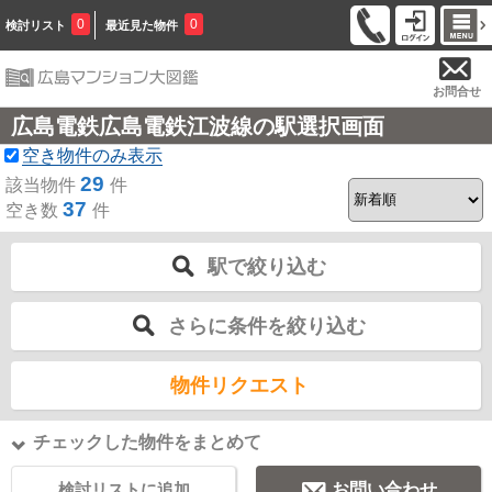
0
0
検討リスト
最近見た物件
お問合せ
広島電鉄広島電鉄江波線の駅選択画面
空き物件のみ表示
29
該当物件
件
37
空き数
件
駅で絞り込む
さらに条件を絞り込む
物件リクエスト
チェックした物件をまとめて
検討リストに追加
お問い合わせ