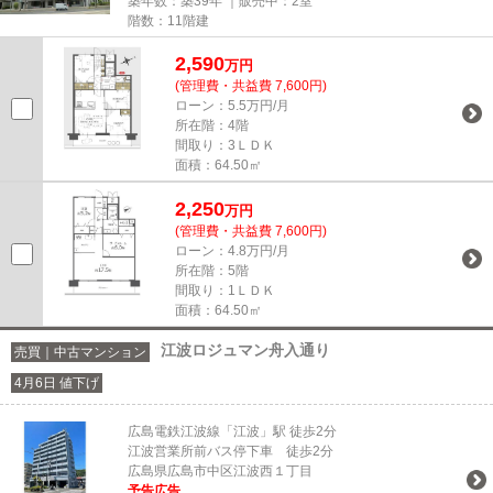
築年数：築39年 ｜販売中：
2室
階数：11階建
2,590
万円
(管理費・共益費 7,600円)
ローン：5.5万円/月
所在階：4階
間取り：3ＬＤＫ
面積：64.50㎡
2,250
万円
(管理費・共益費 7,600円)
ローン：4.8万円/月
所在階：5階
間取り：1ＬＤＫ
面積：64.50㎡
江波ロジュマン舟入通り
売買｜中古マンション
4月6日 値下げ
広島電鉄江波線「江波」駅 徒歩2分
江波営業所前バス停下車 徒歩2分
広島県広島市中区江波西１丁目
予告広告