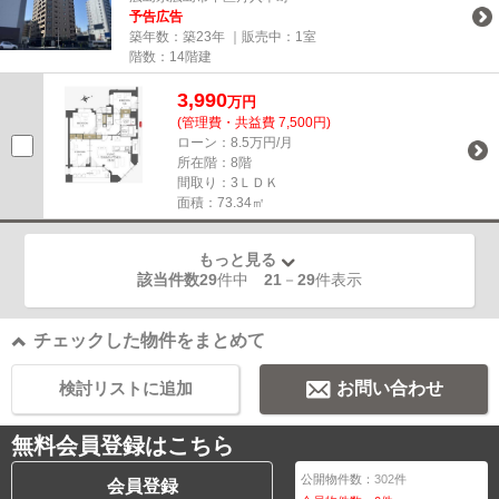
予告広告
築年数：築23年 ｜販売中：
1室
階数：14階建
3,990
万円
(管理費・共益費 7,500円)
ローン：8.5万円/月
所在階：8階
間取り：3ＬＤＫ
面積：73.34㎡
もっと見る
該当件数29
件中
21
－
29
件表示
チェックした物件をまとめて
検討リストに追加
お問い合わせ
無料会員登録はこちら
公開物件数：
302
件
会員登録