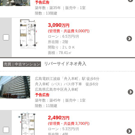
予告広告
築年数：築35年 ｜販売中：
1室
階数：13階建
3,090
万円
(管理費・共益費 9,000円)
ローン：6.5万円/月
所在階：2階
間取り：2ＬＤＫ
面積：78.41㎡
リバーサイドネオ舟入
売買｜中古マンション
広島電鉄江波線「舟入本町」駅 徒歩6分
舟入幸町（バス）バス停下車 徒歩6分
広島県広島市中区舟入幸町
予告広告
築年数：築45年 ｜販売中：
1室
階数：11階建
2,490
万円
(管理費・共益費 3,700円)
ローン：5.3万円/月
所在階：4階