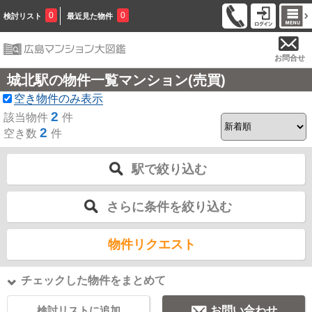
0
0
検討リスト
最近見た物件
お問合せ
城北駅の物件一覧マンション(売買)
空き物件のみ表示
2
該当物件
件
2
空き数
件
駅で絞り込む
さらに条件を絞り込む
物件リクエスト
チェックした物件をまとめて
検討リストに追加
お問い合わせ