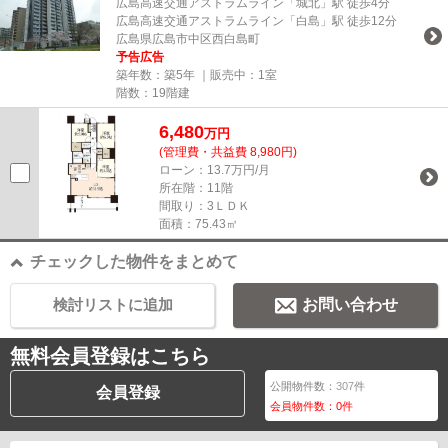
広島高速交通アストラムライン「城北」駅 徒歩4分
広島高速交通アストラムライン「白島」駅 徒歩12分
広島県広島市中区西白島町
予告広告
築年数：築5年 ｜販売中：
1室
階数：19階建
6,480
万円
(管理費・共益費 8,980円)
ローン：13.7万円/月
所在階：11階
間取り：3ＬＤＫ
面積：75.43㎡
チェックした物件をまとめて
検討リストに追加
お問い合わせ
無料会員登録はこちら
公開物件数：
307
件
会員登録
会員物件数：
0
件