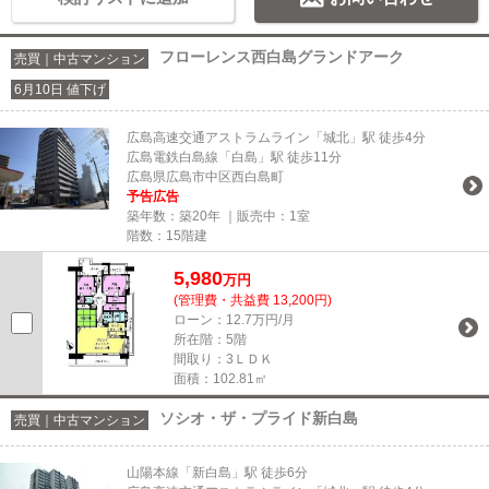
フローレンス西白島グランドアーク
売買｜中古マンション
6月10日 値下げ
広島高速交通アストラムライン「城北」駅 徒歩4分
広島電鉄白島線「白島」駅 徒歩11分
広島県広島市中区西白島町
予告広告
築年数：築20年 ｜販売中：
1室
階数：15階建
5,980
万円
(管理費・共益費 13,200円)
ローン：12.7万円/月
所在階：5階
間取り：3ＬＤＫ
面積：102.81㎡
ソシオ・ザ・プライド新白島
売買｜中古マンション
山陽本線「新白島」駅 徒歩6分