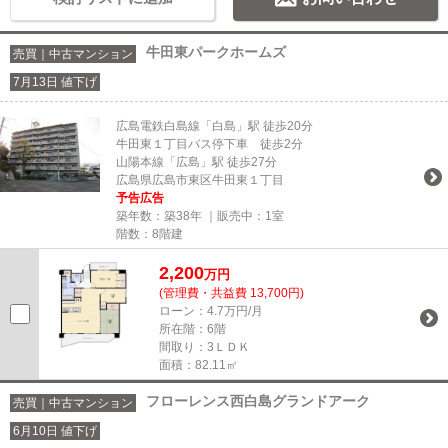
牛田東パークホームズ
売買｜中古マンション
7月13日 値下げ
広島電鉄白島線「白島」駅 徒歩20分
牛田東１丁目バス停下車 徒歩2分
山陽本線「広島」駅 徒歩27分
広島県広島市東区牛田東１丁目
予告広告
築年数：築38年 ｜販売中：
1室
階数：8階建
2,200
万円
(管理費・共益費 13,700円)
ローン：4.7万円/月
所在階：6階
間取り：3ＬＤＫ
面積：82.11㎡
フローレンス西白島グランドアーク
売買｜中古マンション
6月10日 値下げ