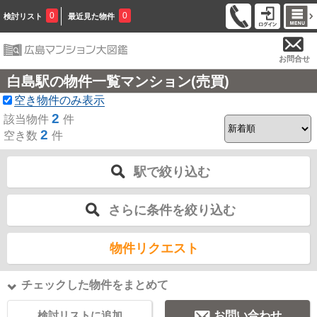
0
0
検討リスト
最近見た物件
お問合せ
白島駅の物件一覧マンション(売買)
空き物件のみ表示
2
該当物件
件
2
空き数
件
駅で絞り込む
さらに条件を絞り込む
物件リクエスト
チェックした物件をまとめて
検討リストに追加
お問い合わせ