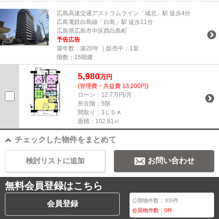
広島高速交通アストラムライン「城北」駅 徒歩4分
広島電鉄白島線「白島」駅 徒歩11分
広島県広島市中区西白島町
予告広告
築年数：築20年 ｜販売中：
1室
階数：15階建
5,980
万円
(管理費・共益費 13,200円)
ローン：12.7万円/月
所在階：5階
間取り：3ＬＤＫ
面積：102.81㎡
チェックした物件をまとめて
検討リストに追加
お問い合わせ
無料会員登録はこちら
公開物件数：
306
件
会員登録
会員物件数：
0
件