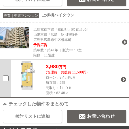
上柳橋ハイタウン
売買｜中古マンション
広島電鉄本線「銀山町」駅 徒歩5分
山陽本線「広島」駅 徒歩8分
広島県広島市中区橋本町
予告広告
築年数：築41年 ｜販売中：
1室
階数：11階建
3,980
万円
(管理費・共益費 11,500円)
ローン：8.4万円/月
所在階：2階
間取り：1ＬＤＫ
面積：62.48㎡
チェックした物件をまとめて
検討リストに追加
お問い合わせ