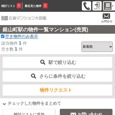
0
0
検討リスト
最近見た物件
お問合せ
銀山町駅の物件一覧マンション(売買)
空き物件のみ表示
1
該当物件
件
1
空き数
件
駅で絞り込む
さらに条件を絞り込む
物件リクエスト
チェックした物件をまとめて
検討リストに追加
お問い合わせ