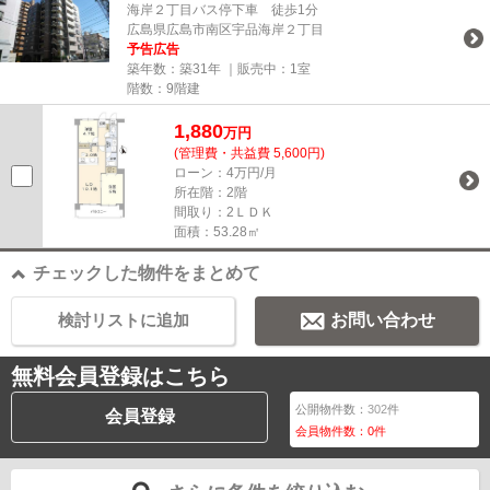
海岸２丁目バス停下車 徒歩1分
広島県広島市南区宇品海岸２丁目
予告広告
築年数：築31年 ｜販売中：
1室
階数：9階建
1,880
万円
(管理費・共益費 5,600円)
ローン：4万円/月
所在階：2階
間取り：2ＬＤＫ
面積：53.28㎡
チェックした物件をまとめて
検討リストに追加
お問い合わせ
無料会員登録はこちら
公開物件数：
302
件
会員登録
会員物件数：
0
件