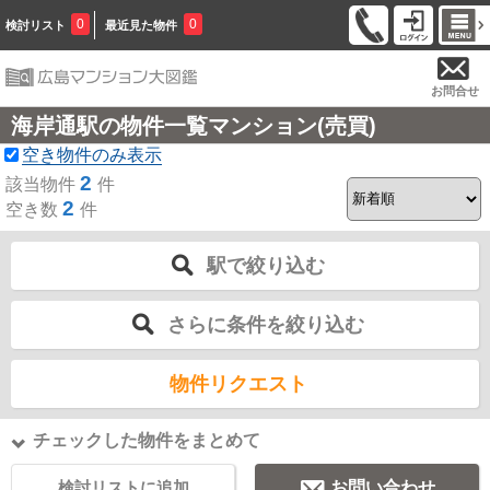
0
0
検討リスト
最近見た物件
お問合せ
海岸通駅の物件一覧マンション(売買)
空き物件のみ表示
2
該当物件
件
2
空き数
件
駅で絞り込む
さらに条件を絞り込む
物件リクエスト
チェックした物件をまとめて
検討リストに追加
お問い合わせ