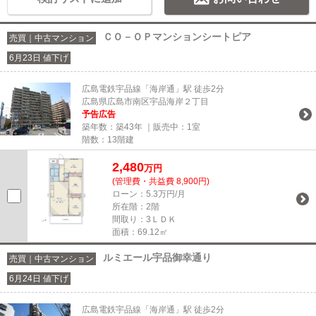
ＣＯ－ＯＰマンションシートピア
売買｜中古マンション
6月23日 値下げ
広島電鉄宇品線「海岸通」駅 徒歩2分
広島県広島市南区宇品海岸２丁目
予告広告
築年数：築43年 ｜販売中：
1室
階数：13階建
2,480
万円
(管理費・共益費 8,900円)
ローン：5.3万円/月
所在階：2階
間取り：3ＬＤＫ
面積：69.12㎡
ルミエール宇品御幸通り
売買｜中古マンション
6月24日 値下げ
広島電鉄宇品線「海岸通」駅 徒歩2分