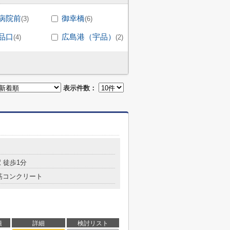
病院前
御幸橋
(3)
(6)
品口
広島港（宇品）
(4)
(2)
表示件数：
目
 徒歩1分
筋コンクリート
積
詳細
検討リスト