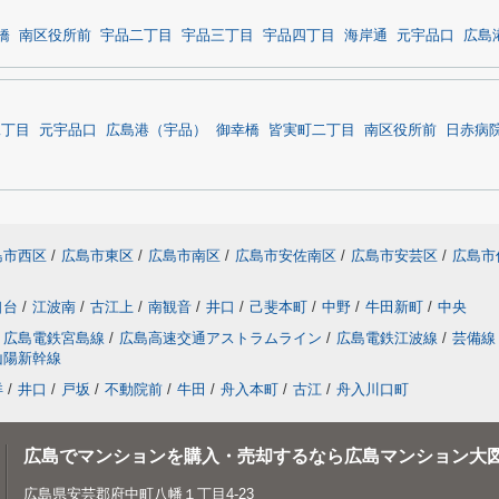
橋
南区役所前
宇品二丁目
宇品三丁目
宇品四丁目
海岸通
元宇品口
広島
二丁目
元宇品口
広島港（宇品）
御幸橋
皆実町二丁目
南区役所前
日赤病
島市西区
/
広島市東区
/
広島市南区
/
広島市安佐南区
/
広島市安芸区
/
広島市
口台
/
江波南
/
古江上
/
南観音
/
井口
/
己斐本町
/
中野
/
牛田新町
/
中央
広島電鉄宮島線
/
広島高速交通アストラムライン
/
広島電鉄江波線
/
芸備線
山陽新幹線
洋
/
井口
/
戸坂
/
不動院前
/
牛田
/
舟入本町
/
古江
/
舟入川口町
広島でマンションを購入・売却するなら広島マンション大
広島県安芸郡府中町八幡１丁目4-23