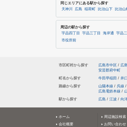
同じエリアにある駅から探す
天神川
広島
稲荷町
比治山下
比治山
周辺の駅から探す
宇品四丁目
宇品三丁目
海岸通
宇品
市役所前
市区町村から探す
広島市中区
/
広
安芸郡府中町
町名から探す
牛田早稲田
/
井
路線から探す
山陽本線
/
呉線
/
広島電鉄本線
/
駅から探す
広島
/
江波
/
向
ホーム
周辺施設検索
会社概要
お問い合わせ