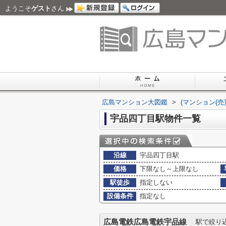
ようこそ
ゲスト
さん
広島マンション大図鑑
>
(マンション(売
宇品四丁目駅物件一覧
沿線
宇品四丁目駅
価格
下限なし～上限なし
駅徒歩
指定しない
設備条件
指定なし
広島電鉄広島電鉄宇品線
駅で絞り