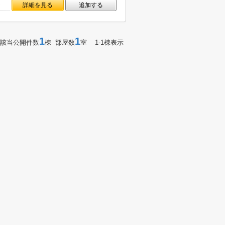
㎡
詳細を見る
追加する
1
1
該当公開件数
棟 部屋数
室 1-1棟表示