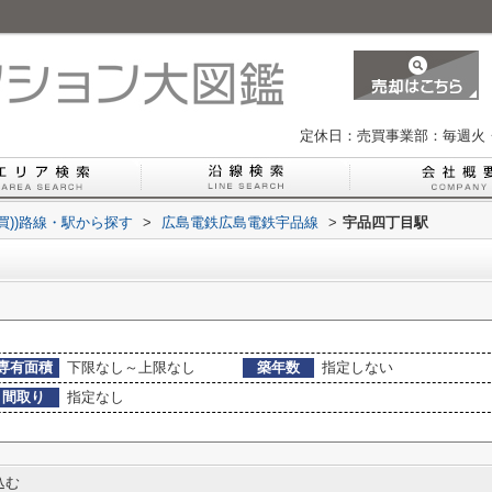
定休日：売買事業部：毎週火
買))路線・駅から探す
>
広島電鉄広島電鉄宇品線
>
宇品四丁目駅
専有面積
下限なし～上限なし
築年数
指定しない
間取り
指定なし
込む