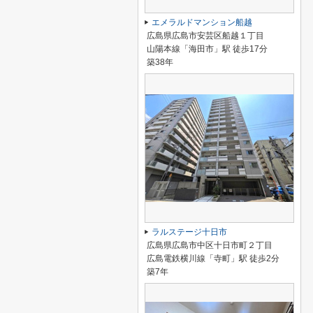
エメラルドマンション船越
広島県広島市安芸区船越１丁目
山陽本線「海田市」駅 徒歩17分
築38年
ラルステージ十日市
広島県広島市中区十日市町２丁目
広島電鉄横川線「寺町」駅 徒歩2分
築7年