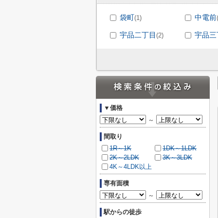
袋町
中電前
(1)
宇品二丁目
宇品三
(2)
▼価格
～
間取り
1R～1K
1DK～1LDK
2K～2LDK
3K～3LDK
4K～4LDK以上
専有面積
～
駅からの徒歩