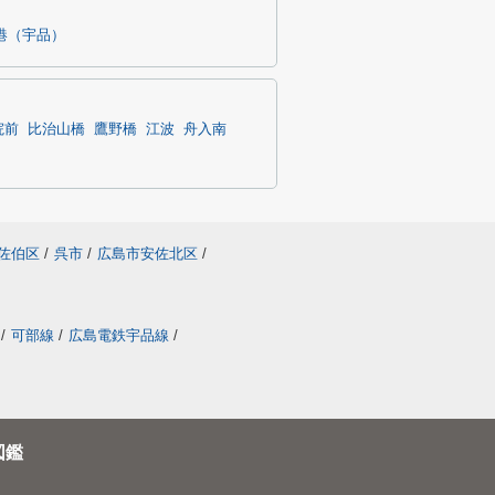
港（宇品）
院前
比治山橋
鷹野橋
江波
舟入南
佐伯区
/
呉市
/
広島市安佐北区
/
/
可部線
/
広島電鉄宇品線
/
図鑑