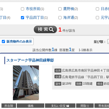
市役所前
鷹野橋
日赤
(1)
(1)
(2)
丁目
宇品四丁目
海岸通
元宇
(4)
(1)
(2)
1
件が該当
販売物件のみ表示
並び順：
1
1
該当公開件数
棟 部屋数
室 1-1棟表示
スターアーク宇品神田緑華邸
広島県広島市南区宇品神田４丁
住所
交通
広島電鉄宇品線「宇品四丁目」駅
築18年
15階建
鉄
築年
階数
構造
所在階
価格
支払い目安
間取り
専有面