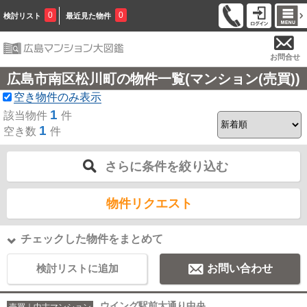
0
0
検討リスト
最近見た物件
お問合せ
広島市南区松川町の物件一覧(マンション(売買))
空き物件のみ表示
1
該当物件
件
1
空き数
件
さらに条件を絞り込む
物件リクエスト
チェックした物件をまとめて
検討リストに追加
お問い合わせ
ウイング駅前大通り中央
売買｜中古マンション