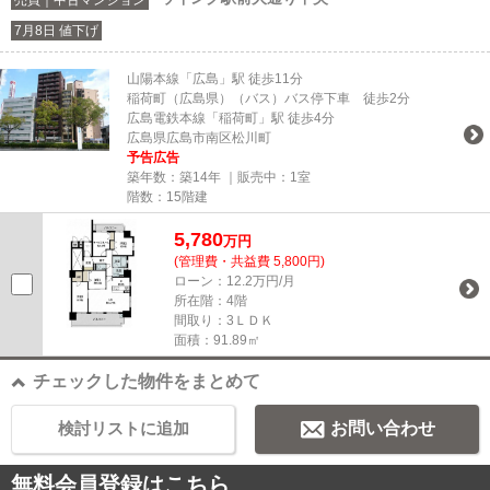
7月8日 値下げ
山陽本線「広島」駅 徒歩11分
稲荷町（広島県）（バス）バス停下車 徒歩2分
広島電鉄本線「稲荷町」駅 徒歩4分
広島県広島市南区松川町
予告広告
築年数：築14年 ｜販売中：
1室
階数：15階建
5,780
万円
(管理費・共益費 5,800円)
ローン：12.2万円/月
所在階：4階
間取り：3ＬＤＫ
面積：91.89㎡
チェックした物件をまとめて
検討リストに追加
お問い合わせ
無料会員登録はこちら