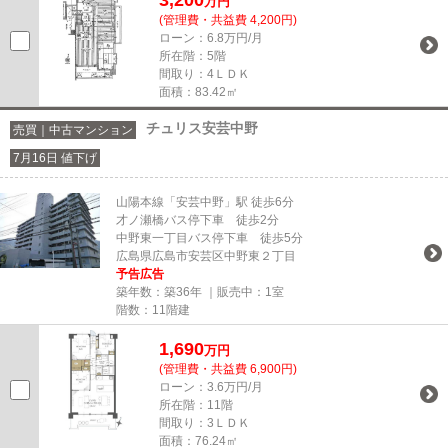
万円
(管理費・共益費 4,200円)
ローン：6.8万円/月
所在階：5階
間取り：4ＬＤＫ
面積：83.42㎡
チュリス安芸中野
売買｜中古マンション
7月16日 値下げ
山陽本線「安芸中野」駅 徒歩6分
才ノ瀬橋バス停下車 徒歩2分
中野東一丁目バス停下車 徒歩5分
広島県広島市安芸区中野東２丁目
予告広告
築年数：築36年 ｜販売中：
1室
階数：11階建
1,690
万円
(管理費・共益費 6,900円)
ローン：3.6万円/月
所在階：11階
間取り：3ＬＤＫ
面積：76.24㎡