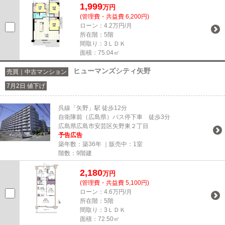
1,999
万円
(管理費・共益費 6,200円)
ローン：4.2万円/月
所在階：5階
間取り：3ＬＤＫ
面積：75.04㎡
ヒューマンズシティ矢野
売買｜中古マンション
7月2日 値下げ
呉線「矢野」駅 徒歩12分
自衛隊前（広島県）バス停下車 徒歩3分
広島県広島市安芸区矢野東２丁目
予告広告
築年数：築36年 ｜販売中：
1室
階数：9階建
2,180
万円
(管理費・共益費 5,100円)
ローン：4.6万円/月
所在階：5階
間取り：3ＬＤＫ
面積：72.50㎡