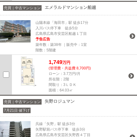
エメラルドマンション船越
売買｜中古マンション
山陽本線「海田市」駅 徒歩17分
入川バス停下車 徒歩5分
広島県広島市安芸区船越１丁目
予告広告
築年数：築38年 ｜販売中：
1室
階数：5階建
1,749
万円
(管理費・共益費 8,700円)
ローン：3.7万円/月
所在階：2階
間取り：3ＬＤＫ
面積：64.03㎡
矢野ロジュマン
売買｜中古マンション
7月21日 値下げ
呉線「矢野」駅 徒歩3分
矢野駅前バス停下車 徒歩3分
広島県広島市安芸区矢野西４丁目