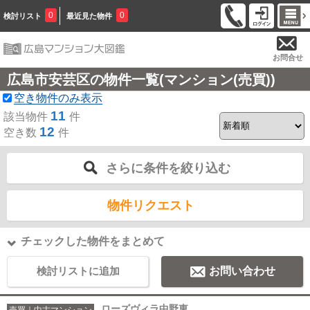
0
0
検討リスト
最近見た物件
お問合せ
広島市安芸区の物件一覧(マンション(売買))
空き物件のみ表示
11
該当物件
件
12
空き数
件
さらに条件を絞り込む
物件リクエスト
チェックした物件をまとめて
検討リストに追加
お問い合わせ
ローズヴィラ中野東
売買｜中古マンション