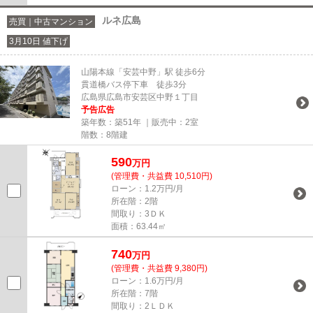
ルネ広島
売買｜中古マンション
3月10日 値下げ
山陽本線「安芸中野」駅 徒歩6分
貫道橋バス停下車 徒歩3分
広島県広島市安芸区中野１丁目
予告広告
築年数：築51年 ｜販売中：
2室
階数：8階建
590
万円
(管理費・共益費 10,510円)
ローン：1.2万円/月
所在階：2階
間取り：3ＤＫ
面積：63.44㎡
740
万円
(管理費・共益費 9,380円)
ローン：1.6万円/月
所在階：7階
間取り：2ＬＤＫ