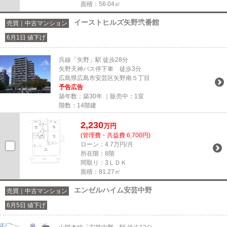
面積：56.04㎡
イーストヒルズ矢野弐番館
売買｜中古マンション
6月1日 値下げ
呉線「矢野」駅 徒歩28分
矢野天神バス停下車 徒歩3分
広島県広島市安芸区矢野南５丁目
予告広告
築年数：築30年 ｜販売中：
1室
階数：14階建
2,230
万円
(管理費・共益費 6,700円)
ローン：4.7万円/月
所在階：8階
間取り：3ＬＤＫ
面積：81.27㎡
エンゼルハイム安芸中野
売買｜中古マンション
6月5日 値下げ