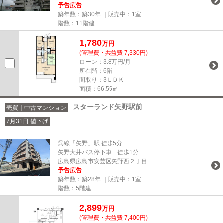
予告広告
築年数：築30年 ｜販売中：
1室
階数：11階建
1,780
万円
(管理費・共益費 7,330円)
ローン：3.8万円/月
所在階：6階
間取り：3ＬＤＫ
面積：66.55㎡
スターランド矢野駅前
売買｜中古マンション
7月31日 値下げ
呉線「矢野」駅 徒歩5分
矢野大井バス停下車 徒歩1分
広島県広島市安芸区矢野西２丁目
予告広告
築年数：築28年 ｜販売中：
1室
階数：5階建
2,899
万円
(管理費・共益費 7,400円)