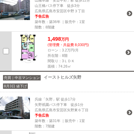
山陽本線「安芸中野」駅 徒歩12分
山王橋バス停下車 徒歩3分
広島県広島市安芸区中野３丁目
予告広告
築年数：築36年 ｜販売中：
1室
階数：8階建
1,498
万円
(管理費・共益費 8,030円)
ローン：3.2万円/月
所在階：8階
間取り：3ＬＤＫ
面積：74.26㎡
イーストヒルズ矢野
売買｜中古マンション
8月3日 値下げ
呉線「矢野」駅 徒歩17分
矢野祇園バス停下車 徒歩1分
広島県広島市安芸区矢野東６丁目
予告広告
築年数：築31年 ｜販売中：
1室
階数：7階建