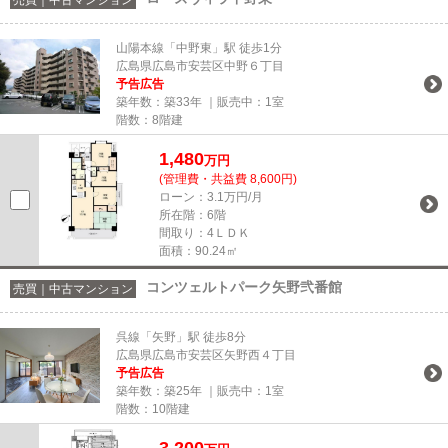
山陽本線「中野東」駅 徒歩1分
広島県広島市安芸区中野６丁目
予告広告
築年数：築33年 ｜販売中：
1室
階数：8階建
1,480
万円
(管理費・共益費 8,600円)
ローン：3.1万円/月
所在階：6階
間取り：4ＬＤＫ
面積：90.24㎡
コンツェルトパーク矢野弐番館
売買｜中古マンション
呉線「矢野」駅 徒歩8分
広島県広島市安芸区矢野西４丁目
予告広告
築年数：築25年 ｜販売中：
1室
階数：10階建
3,200