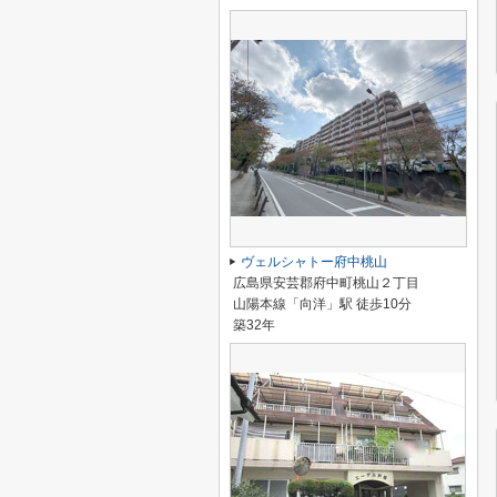
ヴェルシャトー府中桃山
広島県安芸郡府中町桃山２丁目
山陽本線「向洋」駅 徒歩10分
築32年