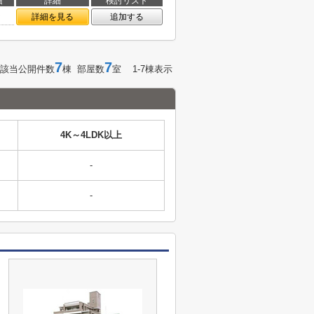
積
詳細
検討リスト
㎡
詳細を見る
追加する
7
7
該当公開件数
棟 部屋数
室 1-7棟表示
4K～4LDK以上
-
-