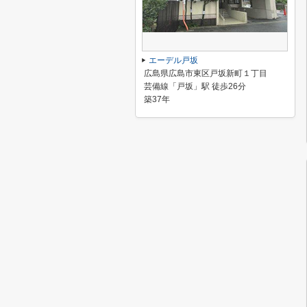
エーデル戸坂
広島県広島市東区戸坂新町１丁目
芸備線「戸坂」駅 徒歩26分
築37年