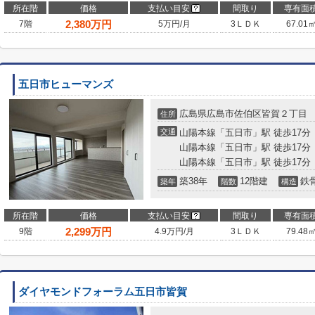
所在階
価格
支払い目安
間取り
専有面
2,380
万円
7階
5万円/月
3ＬＤＫ
67.01
五日市ヒューマンズ
広島県広島市佐伯区皆賀２丁目
住所
交通
山陽本線「五日市」駅 徒歩17分
山陽本線「五日市」駅 徒歩17分
山陽本線「五日市」駅 徒歩17分
築38年
12階建
鉄
築年
階数
構造
所在階
価格
支払い目安
間取り
専有面
2,299
万円
9階
4.9万円/月
3ＬＤＫ
79.48
ダイヤモンドフォーラム五日市皆賀