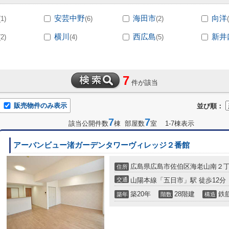
安芸中野
海田市
向洋
(1)
(6)
(2)
横川
西広島
新井
(2)
(4)
(5)
7
件が該当
販売物件のみ表示
並び順：
7
7
該当公開件数
棟 部屋数
室 1-7棟表示
アーバンビュー渚ガーデンタワーヴィレッジ２番館
広島県広島市佐伯区海老山南２
住所
交通
山陽本線「五日市」駅 徒歩12分
築20年
28階建
鉄
築年
階数
構造