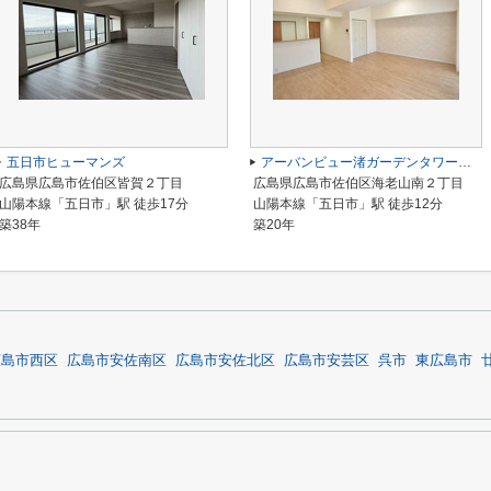
五日市ヒューマンズ
アーバンビュー渚ガーデンタワーヴィレッジ２番館
広島県広島市佐伯区皆賀２丁目
広島県広島市佐伯区海老山南２丁目
山陽本線「五日市」駅 徒歩17分
山陽本線「五日市」駅 徒歩12分
築38年
築20年
広島市西区
広島市安佐南区
広島市安佐北区
広島市安芸区
呉市
東広島市