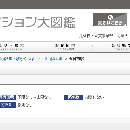
定休日：売買事業部：毎週火
買))路線・駅から探す
>
JR山陽本線
>
五日市駅
専有面積
下限なし～上限なし
築年数
指定しない
間取り
指定なし