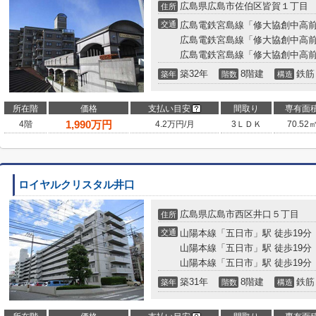
広島県広島市佐伯区皆賀１丁目
住所
交通
広島電鉄宮島線「修大協創中高前
広島電鉄宮島線「修大協創中高前
広島電鉄宮島線「修大協創中高前
築32年
8階建
鉄筋
築年
階数
構造
所在階
価格
支払い目安
間取り
専有面
1,990
万円
4階
4.2万円/月
3ＬＤＫ
70.52
ロイヤルクリスタル井口
広島県広島市西区井口５丁目
住所
交通
山陽本線「五日市」駅 徒歩19分
山陽本線「五日市」駅 徒歩19分
山陽本線「五日市」駅 徒歩19分
築31年
8階建
鉄筋
築年
階数
構造