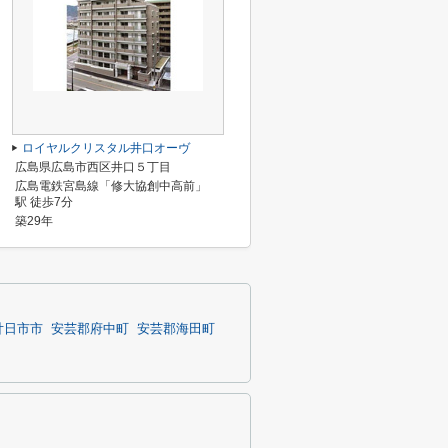
ロイヤルクリスタル井口オーヴ
広島県広島市西区井口５丁目
広島電鉄宮島線「修大協創中高前」
駅 徒歩7分
築29年
廿日市市
安芸郡府中町
安芸郡海田町