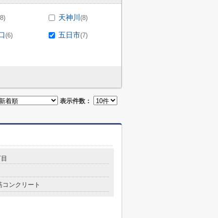
天神川
(8)
(8)
口
五日市
(6)
(7)
表示件数：
丁目
筋コンクリート