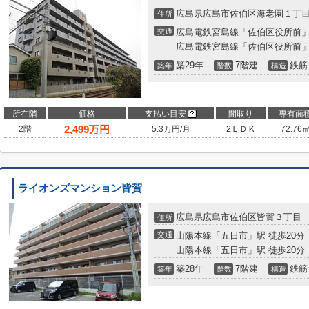
広島県広島市佐伯区海老園１丁
住所
交通
広島電鉄宮島線「佐伯区役所前」
広島電鉄宮島線「佐伯区役所前」
築29年
7階建
鉄筋
築年
階数
構造
所在階
価格
支払い目安
間取り
専有面
2,499
万円
2階
5.3万円/月
2ＬＤＫ
72.76
ライオンズマンション皆賀
広島県広島市佐伯区皆賀３丁目
住所
交通
山陽本線「五日市」駅 徒歩20分
山陽本線「五日市」駅 徒歩20分
築28年
7階建
鉄筋
築年
階数
構造