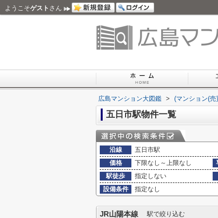
ようこそ
ゲスト
さん
広島マンション大図鑑
>
(マンション(売
五日市駅物件一覧
沿線
五日市駅
価格
下限なし～上限なし
駅徒歩
指定しない
設備条件
指定なし
JR山陽本線
駅で絞り込む