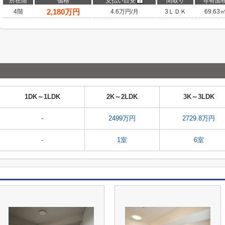
所在階
価格
支払い目安
間取り
専有面
2,180
万円
4階
4.6万円/月
3ＬＤＫ
69.63
1DK～1LDK
2K～2LDK
3K～3LDK
-
2499万円
2729.8万円
-
1室
6室