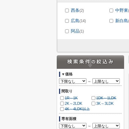
西条
中野東
(2)
広島
新白島
(14)
阿品
(1)
▼価格
～
間取り
1R～1K
1DK～1LDK
2K～2LDK
3K～3LDK
4K～4LDK以上
専有面積
～