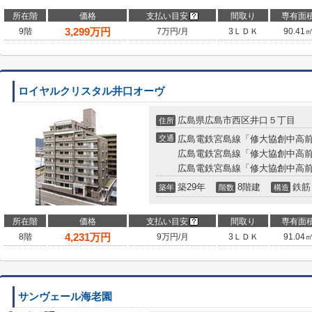
所在階
価格
支払い目安
間取り
専有面
3,299
万円
9階
7万円/月
3ＬＤＫ
90.41
ロイヤルクリスタル井口オーヴ
広島県広島市西区井口５丁目
住所
交通
広島電鉄宮島線「修大協創中高前
広島電鉄宮島線「修大協創中高前
広島電鉄宮島線「修大協創中高前
築29年
8階建
鉄筋
築年
階数
構造
所在階
価格
支払い目安
間取り
専有面
4,231
万円
8階
9万円/月
3ＬＤＫ
91.04
サンヴェール海老園