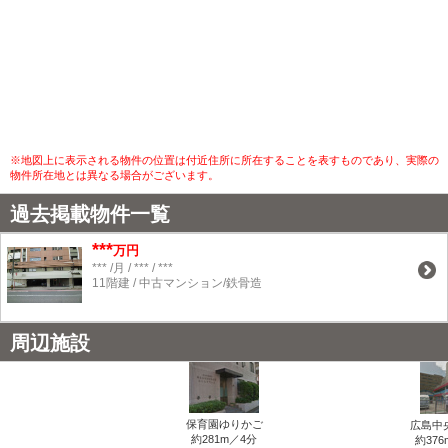
※地図上に表示される物件の位置は付近住所に所在することを表すものであり、実際の
物件所在地とは異なる場合がございます。
過去掲載物件一覧
***
万円
*** /月 / *** / ***
11階建 / 中古マンション/鉄骨造
周辺施設
保育園ゆりかご
広島中
約281m／4分
約376