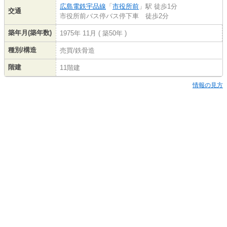
広島電鉄宇品線
「
市役所前
」駅 徒歩1分
交通
市役所前バス停バス停下車 徒歩2分
築年月(築年数)
1975年 11月 ( 築50年 )
種別/構造
売買/鉄骨造
階建
11階建
情報の見方