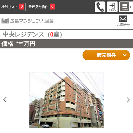
0
0
検討リスト
最近見た物件
お問合せ
中央レジデンス（
0
室）
価格
***
万円