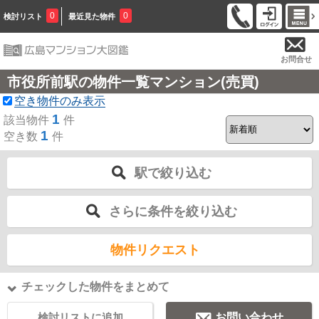
0
0
検討リスト
最近見た物件
お問合せ
市役所前駅の物件一覧マンション(売買)
空き物件のみ表示
1
該当物件
件
1
空き数
件
駅で絞り込む
さらに条件を絞り込む
物件リクエスト
チェックした物件をまとめて
検討リストに追加
お問い合わせ