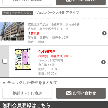
ヴェルパーク大手町アライブ
売買｜中古マンション
広島電鉄宇品線「市役所前」駅 徒歩6分
広島県広島市中区大手町４丁目
予告広告
築年数：築25年 ｜販売中：
1室
階数：8階建
4,498
万円
(管理費・共益費 3,600円)
ローン：9.5万円/月
所在階：5階
間取り：3ＬＤＫ
面積：69.20㎡
チェックした物件をまとめて
検討リストに追加
お問い合わせ
無料会員登録はこちら