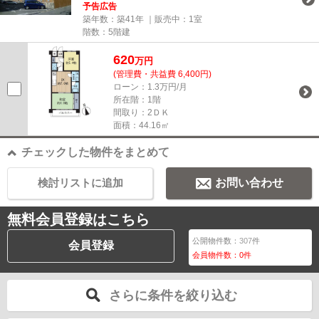
予告広告
築年数：築41年 ｜販売中：
1室
階数：5階建
620
万円
(管理費・共益費 6,400円)
ローン：1.3万円/月
所在階：1階
間取り：2ＤＫ
面積：44.16㎡
チェックした物件をまとめて
検討リストに追加
お問い合わせ
無料会員登録はこちら
公開物件数：
307
件
会員登録
会員物件数：
0
件
さらに条件を絞り込む