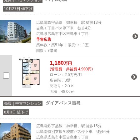
10月27日 値下げ
広島電鉄宇品線「御幸橋」駅 徒歩13分
吉島１丁目バス停下車 徒歩4分
広島県広島市中区吉島東１丁目
予告広告
築年数：築51年 ｜販売中：
1室
階数：7階建
1,180
万円
(管理費・共益費 4,900円)
ローン：2.5万円/月
所在階：3階
間取り：2ＤＫ
面積：48.06㎡
ダイアパレス吉島
売買｜中古マンション
8月3日 値下げ
広島電鉄宇品線「御幸橋」駅 徒歩15分
広島南特別支援学校前バス停下車 徒歩4分
広島県広島市中区吉島東３丁目