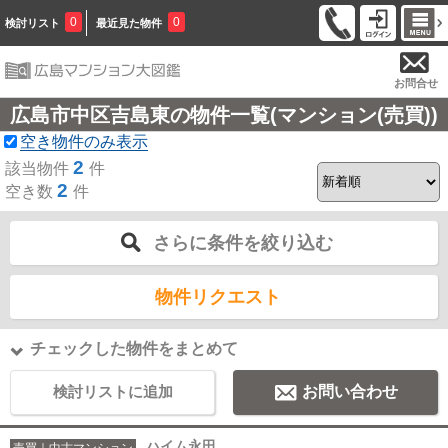
0
0
検討リスト
最近見た物件
お問合せ
広島市中区吉島東の物件一覧(マンション(売買))
空き物件のみ表示
2
該当物件
件
2
空き数
件
さらに条件を絞り込む
物件リクエスト
チェックした物件をまとめて
検討リストに追加
お問い合わせ
ハイム永田
売買｜中古マンション