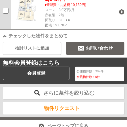
(管理費・共益費 10,130円)
ローン：3.9万円/月
所在階：2階
間取り：3ＬＤＫ
面積：91.70㎡
チェックした物件をまとめて
検討リストに追加
お問い合わせ
無料会員登録はこちら
公開物件数：
307
件
会員登録
会員物件数：
0
件
さらに条件を絞り込む
物件リクエスト
ページトップに戻る