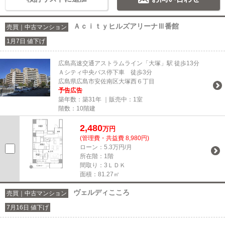
ＡｃｉｔｙヒルズアリーナⅢ番館
売買｜中古マンション
1月7日 値下げ
広島高速交通アストラムライン「大塚」駅 徒歩13分
Ａシティ中央バス停下車 徒歩3分
広島県広島市安佐南区大塚西６丁目
予告広告
築年数：築31年 ｜販売中：
1室
階数：10階建
2,480
万円
(管理費・共益費 8,980円)
ローン：5.3万円/月
所在階：1階
間取り：3ＬＤＫ
面積：81.27㎡
ヴェルディこころ
売買｜中古マンション
7月16日 値下げ