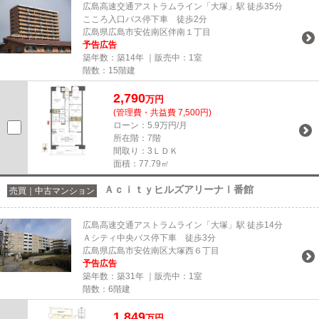
広島高速交通アストラムライン「大塚」駅 徒歩35分
こころ入口バス停下車 徒歩2分
広島県広島市安佐南区伴南１丁目
予告広告
築年数：築14年 ｜販売中：
1室
階数：15階建
2,790
万円
(管理費・共益費 7,500円)
ローン：5.9万円/月
所在階：7階
間取り：3ＬＤＫ
面積：77.79㎡
ＡｃｉｔｙヒルズアリーナⅠ番館
売買｜中古マンション
広島高速交通アストラムライン「大塚」駅 徒歩14分
Ａシティ中央バス停下車 徒歩3分
広島県広島市安佐南区大塚西６丁目
予告広告
築年数：築31年 ｜販売中：
1室
階数：6階建
1,849
万円