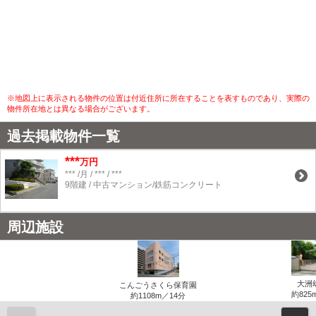
※地図上に表示される物件の位置は付近住所に所在することを表すものであり、実際の
物件所在地とは異なる場合がございます。
過去掲載物件一覧
***
万円
*** /月 / *** / ***
9階建 / 中古マンション/鉄筋コンクリート
周辺施設
大洲
こんごうさくら保育園
約825
約1108m／14分