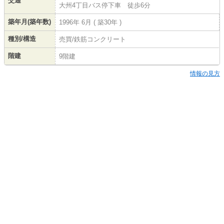
交通
大州4丁目バス停下車 徒歩6分
築年月(築年数)
1996年 6月 ( 築30年 )
種別/構造
売買/鉄筋コンクリート
階建
9階建
情報の見方