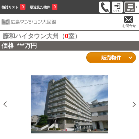
0
0
検討リスト
最近見た物件
お問合せ
藤和ハイタウン大州（
0
室）
価格
***
万円