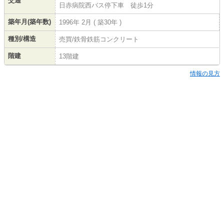
交通
日赤病院西バス停下車 徒歩1分
築年月(築年数)
1996年 2月 ( 築30年 )
種別/構造
売買/鉄骨鉄筋コンクリート
階建
13階建
情報の見方