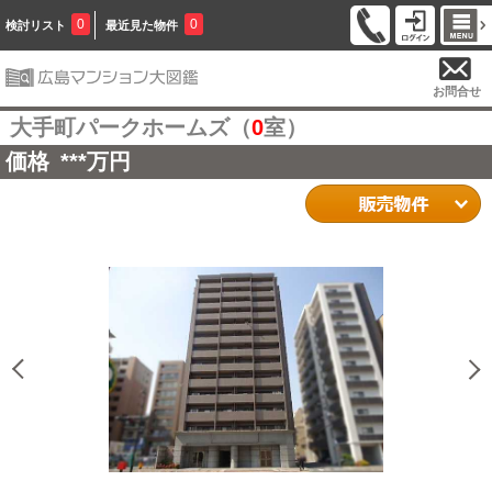
0
0
検討リスト
最近見た物件
お問合せ
大手町パークホームズ（
0
室）
価格
***
万円