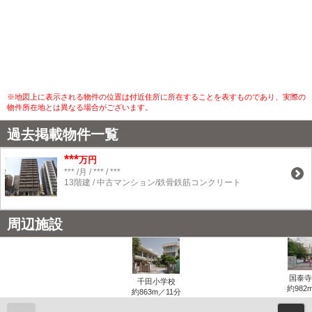
※地図上に表示される物件の位置は付近住所に所在することを表すものであり、実際の
物件所在地とは異なる場合がございます。
過去掲載物件一覧
***
万円
*** /月 / *** / ***
13階建 / 中古マンション/鉄骨鉄筋コンクリート
周辺施設
国泰寺
千田小学校
約982
約863m／11分