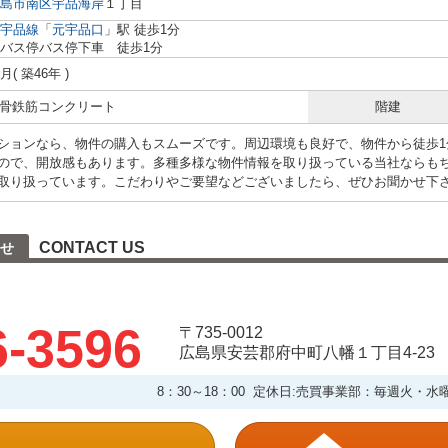
島市南区
宇品海岸
１丁目
宇品線
「
元宇品口
」駅 徒歩1分
バス停バス停下車 徒歩1分
6月( 築46年 )
 鉄骨鉄筋コンクリート
階建
ションなら、物件の購入もスムーズです。周辺環境も良好で、物件から徒歩1
ので、開放感もあります。多種多様な物件情報を取り扱っている当社ならも
取り扱っています。こだわりやご要望などございましたら、ぜひお聞かせ下
CONTACT US
せ
6-3596
〒735-0012
広島県安芸郡府中町八幡１丁目4-23
8：30～18：00 定休日:売買事業部：毎週火