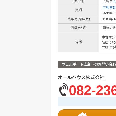
所在地
広島県
広
広島電鉄
交通
元宇品口
築年月(築年数)
1980年 
種別/構造
売買 /
中古マン
備考
階建てな
の物件も
ヴェルポート広島へのお問い合わ
オールハウス株式会社
082-23