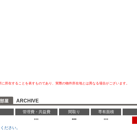
所に所在することを表すものであり、実際の物件所在地とは異なる場合がございます。
ARCHIVE
部屋
管理費・共益費
間取り
専有面積
円
***
***
***
せください。