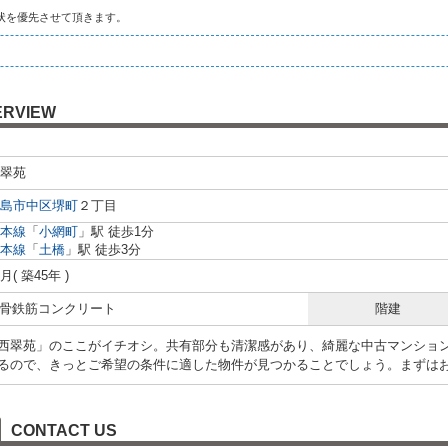
状を優先させて頂きます。
ERVIEW
翠苑
島市中区
堺町
２丁目
本線
「
小網町
」駅 徒歩1分
本線
「
土橋
」駅 徒歩3分
4月( 築45年 )
 鉄骨鉄筋コンクリート
階建
西翠苑」のここがイチオシ。共有部分も清潔感があり、綺麗な中古マンショ
るので、きっとご希望の条件に適した物件が見つかることでしょう。まずは
CONTACT US