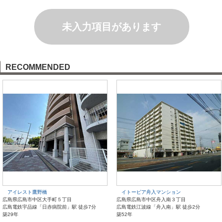
未入力項目があります
RECOMMENDED
アイレスト鷹野橋
イトーピア舟入マンション
広島県広島市中区大手町５丁目
広島県広島市中区舟入南３丁目
広島電鉄宇品線「日赤病院前」駅 徒歩7分
広島電鉄江波線「舟入南」駅 徒歩2分
築29年
築52年