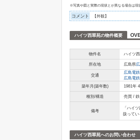
※写真や図と実際の現状とが異なる場合は現
コメント
【外観】
OV
ハイツ西翠苑の物件概要
物件名
ハイツ西
所在地
広島県
広
広島電鉄
交通
広島電鉄
築年月(築年数)
1981年 
種別/構造
売買 /
「ハイツ
備考
扱ってい
ハイツ西翠苑へのお問い合わせ