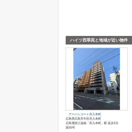
ハイツ西翠苑と地域が近い物件
アーバンコート舟入本町
広島県広島市中区舟入本町
広島電鉄江波線「舟入本町」駅 徒歩5分
築30年