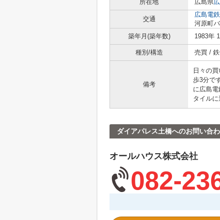
所在地
広島県
広
広島電鉄
交通
河原町バ
築年月(築年数)
1983年 
種別/構造
売買 /
日々の買
歩3分で
備考
に広島電
タイルに
ダイアパレス土橋へのお問い合わ
オールハウス株式会社
082-23