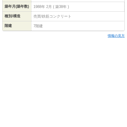
築年月(築年数)
1988年 2月 ( 築38年 )
種別/構造
売買/鉄筋コンクリート
階建
7階建
情報の見方