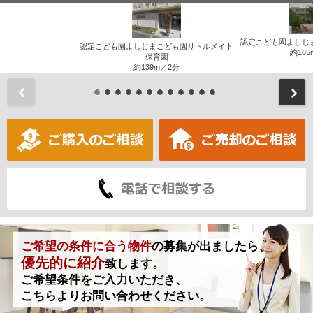
認定こども園よしじ
認定こども園よしじまこども園リトルメイト
約165
保育園
約139m／2分
前
ご希望の条件に合う物件
の募集が出ましたら、
優先的に紹介
致します。
ご希望条件をご入力いただき、
こちらよりお問い合わせください。