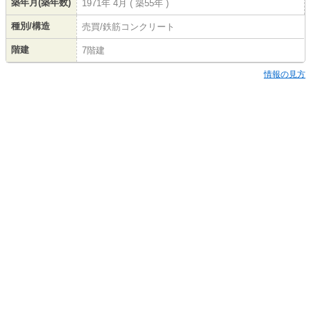
築年月(築年数)
1971年 4月 ( 築55年 )
種別/構造
売買/鉄筋コンクリート
階建
7階建
情報の見方