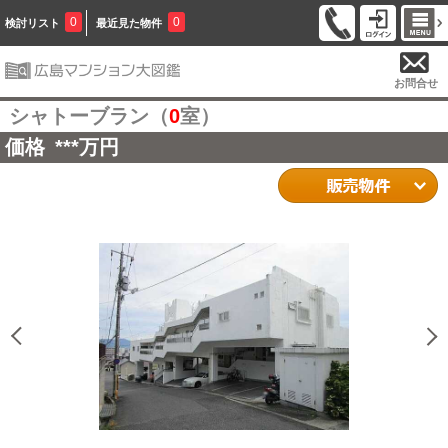
0
0
検討リスト
最近見た物件
お問合せ
シャトーブラン（
0
室）
価格
***
万円