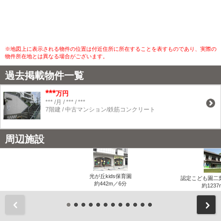
※地図上に表示される物件の位置は付近住所に所在することを表すものであり、実際の
物件所在地とは異なる場合がございます。
過去掲載物件一覧
***
万円
*** /月 / *** / ***
7階建 / 中古マンション/鉄筋コンクリート
周辺施設
光が丘kids保育園
認定こども園二
約442m／6分
約1237
前