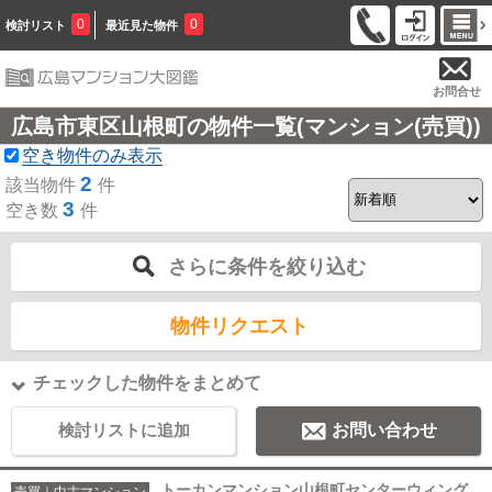
0
0
検討リスト
最近見た物件
お問合せ
広島市東区山根町の物件一覧(マンション(売買))
空き物件のみ表示
2
該当物件
件
3
空き数
件
さらに条件を絞り込む
物件リクエスト
チェックした物件をまとめて
検討リストに追加
お問い合わせ
トーカンマンション山根町センターウィング
売買｜中古マンション