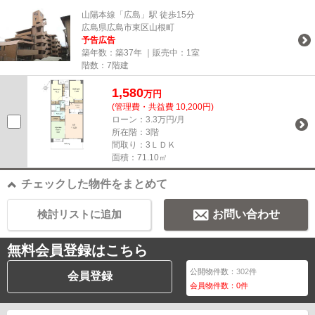
山陽本線「広島」駅 徒歩15分
広島県広島市東区山根町
予告広告
築年数：築37年 ｜販売中：
1室
階数：7階建
1,580
万円
(管理費・共益費 10,200円)
ローン：3.3万円/月
所在階：3階
間取り：3ＬＤＫ
面積：71.10㎡
チェックした物件をまとめて
検討リストに追加
お問い合わせ
無料会員登録はこちら
公開物件数：
302
件
会員登録
会員物件数：
0
件