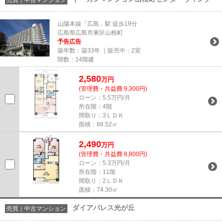
山陽本線「広島」駅 徒歩19分
広島県広島市東区山根町
予告広告
築年数：築33年 ｜販売中：
2室
階数：14階建
2,580
万円
(管理費・共益費 9,300円)
ローン：5.5万円/月
所在階：4階
間取り：3ＬＤＫ
面積：88.52㎡
2,490
万円
(管理費・共益費 8,800円)
ローン：5.3万円/月
所在階：11階
間取り：2ＬＤＫ
面積：74.30㎡
ダイアパレス光が丘
売買｜中古マンション