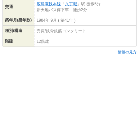
広島電鉄本線
「
八丁堀
」駅 徒歩5分
交通
新天地バス停下車 徒歩2分
築年月(築年数)
1984年 9月 ( 築41年 )
種別/構造
売買/鉄骨鉄筋コンクリート
階建
12階建
情報の見方