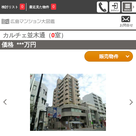
0
0
検討リスト
最近見た物件
お問合せ
カルチェ並木通（
0
室）
価格
***
万円