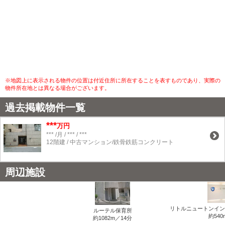
※地図上に表示される物件の位置は付近住所に所在することを表すものであり、実際の
物件所在地とは異なる場合がございます。
過去掲載物件一覧
***
万円
*** /月 / *** / ***
12階建 / 中古マンション/鉄骨鉄筋コンクリート
周辺施設
リトルニュートンイン
ルーテル保育所
約540
約1082m／14分