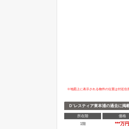
※地図上に表示される物件の位置は付近住
Ｄ’レスティア東本浦の過去に掲
所在階
価格
***万
1階