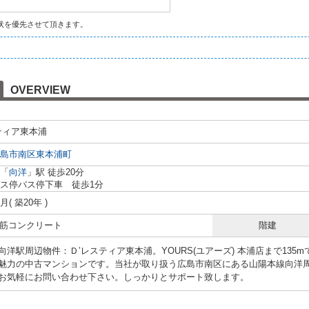
状を優先させて頂きます。
OVERVIEW
ティア東本浦
島市南区
東本浦町
「
向洋
」駅 徒歩20分
ス停バス停下車 徒歩1分
9月( 築20年 )
 鉄筋コンクリート
階建
向洋駅周辺物件：Ｄ’レスティア東本浦。YOURS(ユアーズ) 本浦店まで13
魅力の中古マンションです。当社が取り扱う広島市南区にある山陽本線向洋
お気軽にお問い合わせ下さい。しっかりとサポート致します。