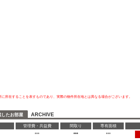
所に所在することを表すものであり、実際の物件所在地とは異なる場合がございます。
ARCHIVE
載したお部屋
管理費・共益費
間取り
専有面積
円
***
***
***