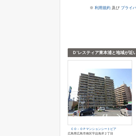
※
利用規約
及び
プライ
Ｄ’レスティア東本浦と地域が近
ＣＯ－ＯＰマンションシートピア
広島県広島市南区宇品海岸２丁目