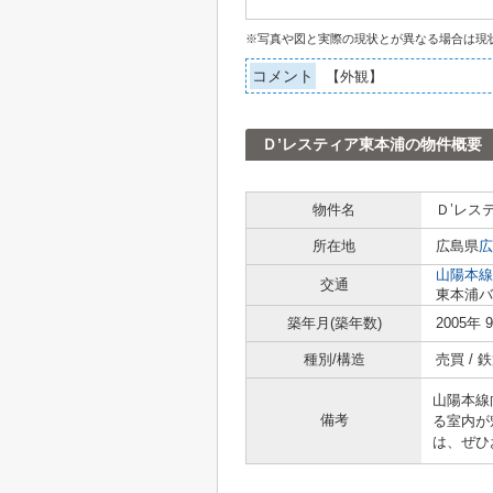
※写真や図と実際の現状とが異なる場合は現
コメント
【外観】
Ｄ’レスティア東本浦の物件概要
物件名
Ｄ’レス
所在地
広島県
広
山陽本線
交通
東本浦バ
築年月(築年数)
2005年 
種別/構造
売買 /
山陽本線
備考
る室内が
は、ぜひ