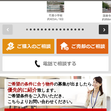
竹屋小学校
国泰寺
約421m／6分
約956
前
ご希望の条件に合う物件
の募集が出ましたら、
優先的に紹介
致します。
ご希望条件をご入力いただき、
こちらよりお問い合わせください。