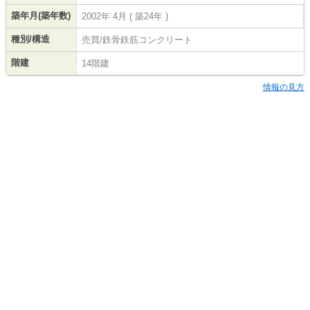
築年月(築年数)
2002年 4月 ( 築24年 )
種別/構造
売買/鉄骨鉄筋コンクリート
階建
14階建
情報の見方