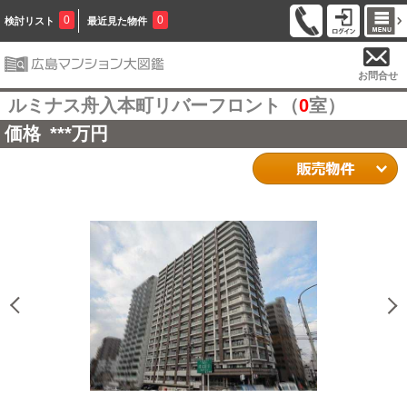
0
0
検討リスト
最近見た物件
お問合せ
ルミナス舟入本町リバーフロント（
0
室）
価格
***
万円