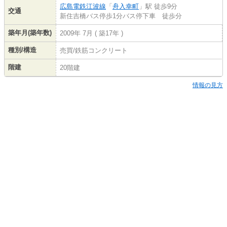
広島電鉄江波線
「
舟入幸町
」駅 徒歩9分
交通
新住吉橋バス停歩1分バス停下車 徒歩分
築年月(築年数)
2009年 7月 ( 築17年 )
種別/構造
売買/鉄筋コンクリート
階建
20階建
情報の見方