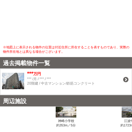
※地図上に表示される物件の位置は付近住所に所在することを表すものであり、実際の
物件所在地とは異なる場合がございます。
過去掲載物件一覧
***
万円
*** /月 / *** / ***
20階建 / 中古マンション/鉄筋コンクリート
周辺施設
神崎小学校
江波
約353m／5分
約1723