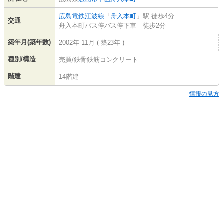
広島電鉄江波線
「
舟入本町
」駅 徒歩4分
交通
舟入本町バス停バス停下車 徒歩2分
築年月(築年数)
2002年 11月 ( 築23年 )
種別/構造
売買/鉄骨鉄筋コンクリート
階建
14階建
情報の見方