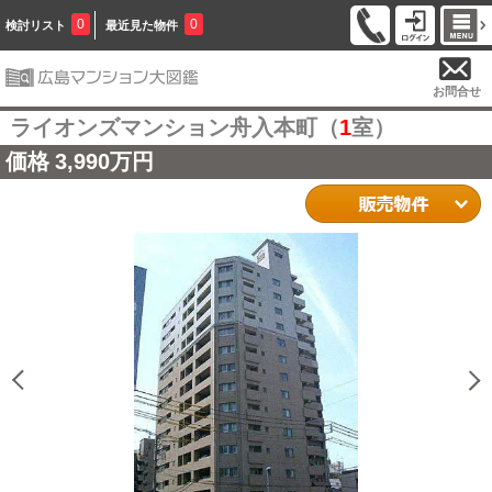
0
0
検討リスト
最近見た物件
お問合せ
ライオンズマンション舟入本町（
1
室）
価格
3,990万円