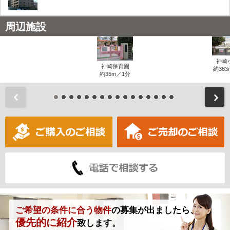
周辺施設
神崎
神崎保育園
約383
約35m／1分
前
ご希望の条件に合う物件
の募集が出ましたら、
優先的に紹介
致します。