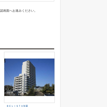
認画面へお進みください。
ＢＥＬＩＳＴＡ矢賀