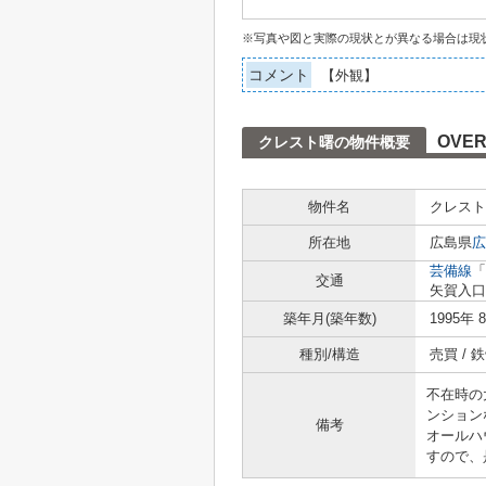
※写真や図と実際の現状とが異なる場合は現
コメント
【外観】
OVER
クレスト曙の物件概要
物件名
クレスト
所在地
広島県
広
芸備線
「
交通
矢賀入口
築年月(築年数)
1995年 
種別/構造
売買 /
不在時の
ンション
備考
オールハ
すので、