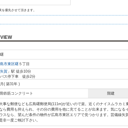
状を優先させて頂きます。
VIEW
曙
島市東区
曙
５丁目
矢賀
」駅 徒歩10分
バス停下車 徒歩2分
8月( 築31年 )
 鉄骨鉄筋コンクリート
階建
大事な郵便なども広島曙郵便局(111m)が近いので楽。近くのナイスムラカミ
なら費用も抑えられ、その分の費用を他に充てることが出来ます。気になる
ウスなら、望んだ条件の物件が広島市東区エリアで見つかります。芸備線矢
是非一度ご検討下さい。