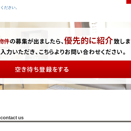
円
***
***
***
せください。
contact us