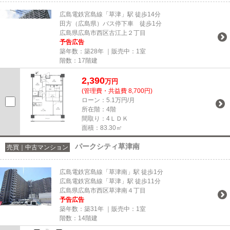
広島電鉄宮島線「草津」駅 徒歩14分
田方（広島県）バス停下車 徒歩1分
広島県広島市西区古江上２丁目
予告広告
築年数：築28年 ｜販売中：
1室
階数：17階建
2,390
万円
(管理費・共益費 8,700円)
ローン：5.1万円/月
所在階：4階
間取り：4ＬＤＫ
面積：83.30㎡
パークシティ草津南
売買｜中古マンション
広島電鉄宮島線「草津南」駅 徒歩1分
広島電鉄宮島線「草津」駅 徒歩11分
広島県広島市西区草津南４丁目
予告広告
築年数：築31年 ｜販売中：
1室
階数：14階建