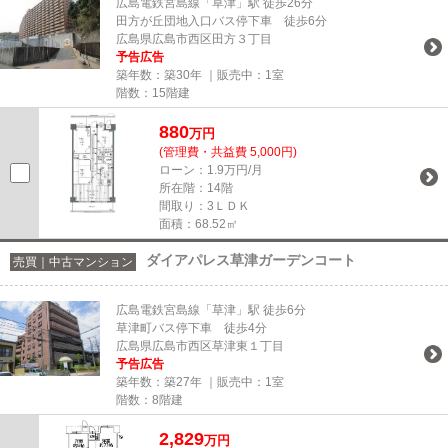
広島電鉄宮島線「草津」駅 徒歩26分
田方が丘団地入口バス停下車 徒歩6分
広島県広島市西区田方３丁目
予告広告
築年数：築30年 ｜販売中：
1室
階数：15階建
880
万円
(管理費・共益費 5,000円)
ローン：1.9万円/月
所在階：14階
間取り：3ＬＤＫ
面積：68.52㎡
ダイアパレス草津ガーデンコート
売買｜中古マンション
広島電鉄宮島線「草津」駅 徒歩6分
草津町バス停下車 徒歩4分
広島県広島市西区草津東１丁目
予告広告
築年数：築27年 ｜販売中：
1室
階数：8階建
2,829
万円