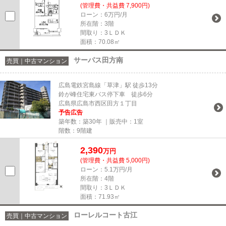
(管理費・共益費 7,900円)
ローン：6万円/月
所在階：3階
間取り：3ＬＤＫ
面積：70.08㎡
サーパス田方南
売買｜中古マンション
広島電鉄宮島線「草津」駅 徒歩13分
鈴が峰住宅東バス停下車 徒歩6分
広島県広島市西区田方１丁目
予告広告
築年数：築30年 ｜販売中：
1室
階数：9階建
2,390
万円
(管理費・共益費 5,000円)
ローン：5.1万円/月
所在階：4階
間取り：3ＬＤＫ
面積：71.93㎡
ローレルコート古江
売買｜中古マンション