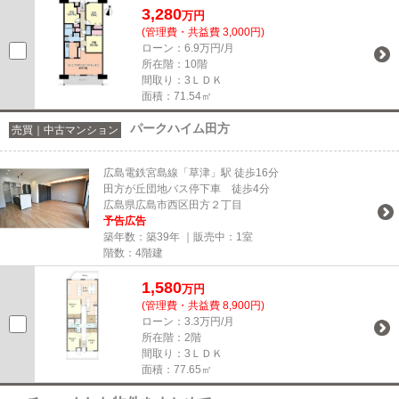
3,280
万円
(管理費・共益費 3,000円)
ローン：6.9万円/月
所在階：10階
間取り：3ＬＤＫ
面積：71.54㎡
パークハイム田方
売買｜中古マンション
広島電鉄宮島線「草津」駅 徒歩16分
田方が丘団地バス停下車 徒歩4分
広島県広島市西区田方２丁目
予告広告
築年数：築39年 ｜販売中：
1室
階数：4階建
1,580
万円
(管理費・共益費 8,900円)
ローン：3.3万円/月
所在階：2階
間取り：3ＬＤＫ
面積：77.65㎡