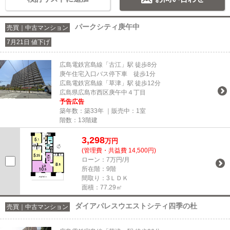
パークシティ庚午中
売買｜中古マンション
7月21日 値下げ
広島電鉄宮島線「古江」駅 徒歩8分
庚午住宅入口バス停下車 徒歩1分
広島電鉄宮島線「草津」駅 徒歩12分
広島県広島市西区庚午中４丁目
予告広告
築年数：築33年 ｜販売中：
1室
階数：13階建
3,298
万円
(管理費・共益費 14,500円)
ローン：7万円/月
所在階：9階
間取り：3ＬＤＫ
面積：77.29㎡
ダイアパレスウエストシティ四季の杜
売買｜中古マンション