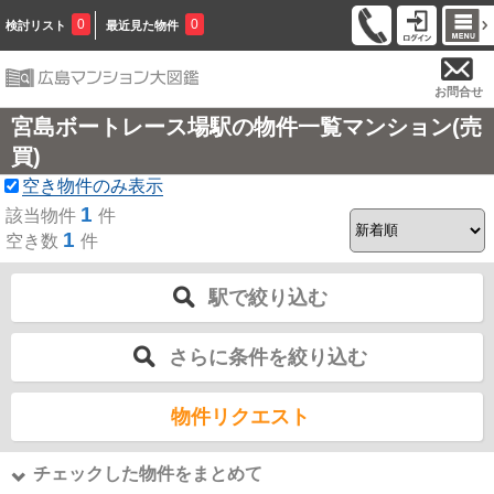
0
0
検討リスト
最近見た物件
お問合せ
宮島ボートレース場駅の物件一覧マンション(売
買)
空き物件のみ表示
1
該当物件
件
1
空き数
件
駅で絞り込む
さらに条件を絞り込む
物件リクエスト
チェックした物件をまとめて