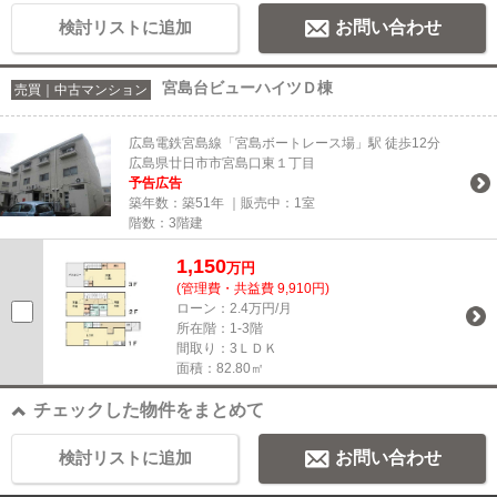
検討リストに追加
お問い合わせ
宮島台ビューハイツＤ棟
売買｜中古マンション
広島電鉄宮島線「宮島ボートレース場」駅 徒歩12分
広島県廿日市市宮島口東１丁目
予告広告
築年数：築51年 ｜販売中：
1室
階数：3階建
1,150
万円
(管理費・共益費 9,910円)
ローン：2.4万円/月
所在階：1-3階
間取り：3ＬＤＫ
面積：82.80㎡
チェックした物件をまとめて
検討リストに追加
お問い合わせ