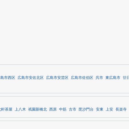
広島市西区
広島市安佐北区
広島市安芸区
広島市佐伯区
呉市
東広島市
廿
七軒茶屋
上八木
祇園新橋北
西原
中筋
古市
毘沙門台
安東
上安
長楽寺