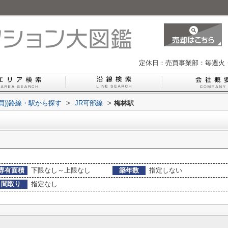
定休日：売買事業部：毎週火
買))路線・駅から探す
>
JR可部線
>
梅林駅
専有面積
下限なし～上限なし
築年数
指定しない
間取り
指定なし