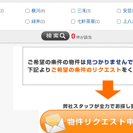
横川
三滝
安芸
(2)
(4)
(3)
緑井
七軒茶屋
上八
(2)
(1)
0
件が該当