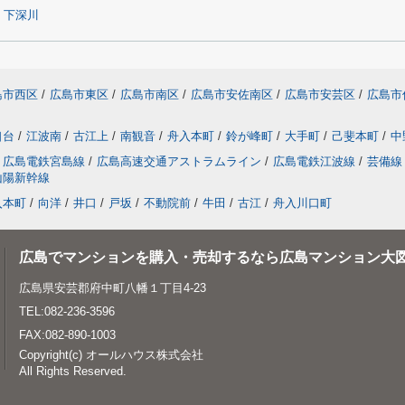
下深川
島市西区
/
広島市東区
/
広島市南区
/
広島市安佐南区
/
広島市安芸区
/
広島市
口台
/
江波南
/
古江上
/
南観音
/
舟入本町
/
鈴が峰町
/
大手町
/
己斐本町
/
中
広島電鉄宮島線
/
広島高速交通アストラムライン
/
広島電鉄江波線
/
芸備線
山陽新幹線
入本町
/
向洋
/
井口
/
戸坂
/
不動院前
/
牛田
/
古江
/
舟入川口町
広島でマンションを購入・売却するなら広島マンション大
広島県安芸郡府中町八幡１丁目4-23
TEL:082-236-3596
FAX:082-890-1003
Copyright(c) オールハウス株式会社
All Rights Reserved.