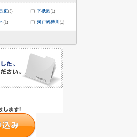
長束
下祇園
(3)
(1)
木
河戸帆待川
(1)
(1)