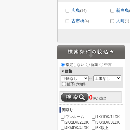
広島
新白島
(14)
古市橋
大町
(4)
(1)
指定しない
新築
中古
▼価格
～
値下げ物件
0
件が該当
間取り
ワンルーム
1K/1DK/1LDK
2K/2DK/2LDK
3K/3DK/3LDK
4K/4DK/4LDK
5K以上