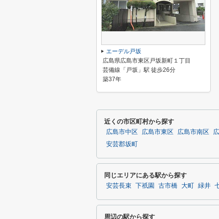
エーデル戸坂
広島県広島市東区戸坂新町１丁目
芸備線「戸坂」駅 徒歩26分
築37年
近くの市区町村から探す
広島市中区
広島市東区
広島市南区
安芸郡坂町
同じエリアにある駅から探す
安芸長束
下祇園
古市橋
大町
緑井
周辺の駅から探す