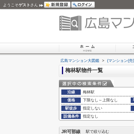
ようこそ
ゲスト
さん
広島マンション大図鑑
>
(マンション(売
梅林駅物件一覧
沿線
梅林駅
価格
下限なし～上限なし
駅徒歩
指定しない
設備条件
指定なし
JR可部線
駅で絞り込む