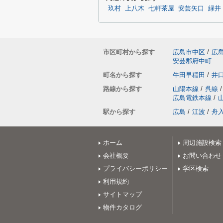
玖村
上八木
七軒茶屋
安芸矢口
緑井
市区町村から探す
広島市中区
/
広
安芸郡府中町
町名から探す
牛田早稲田
/
井
路線から探す
山陽本線
/
呉線
/
広島電鉄本線
/
駅から探す
広島
/
江波
/
舟
ホーム
周辺施設検索
会社概要
お問い合わせ
プライバシーポリシー
学区検索
利用規約
サイトマップ
物件カタログ