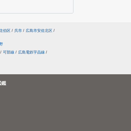
佐伯区
/
呉市
/
広島市安佐北区
/
野
/
可部線
/
広島電鉄宇品線
/
図鑑