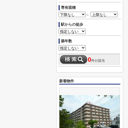
専有面積
～
駅からの徒歩
築年数
0
件が該当
新着物件