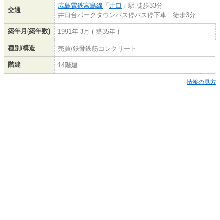
広島電鉄宮島線
「
井口
」駅 徒歩33分
交通
井口台パークタウンバス停バス停下車 徒歩3分
築年月(築年数)
1991年 3月 ( 築35年 )
種別/構造
売買/鉄骨鉄筋コンクリート
階建
14階建
情報の見方