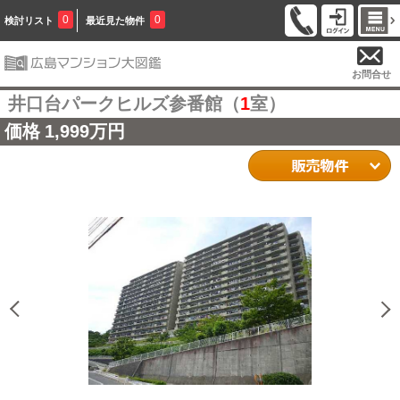
0
0
検討リスト
最近見た物件
お問合せ
井口台パークヒルズ参番館（
1
室）
価格
1,999万円