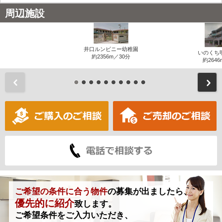
周辺施設
井口ルンビニー幼稚園
いのくち
約2356m／30分
約2646
前
ご希望の条件に合う物件
の募集が出ましたら、
優先的に紹介
致します。
ご希望条件をご入力いただき、