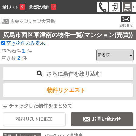
0
0
検討リスト
最近見た物件
お問合せ
広島市西区草津南の物件一覧(マンション(売買))
空き物件のみ表示
1
該当物件
件
2
空き数
件
さらに条件を絞り込む
物件リクエスト
チェックした物件をまとめて
検討リストに追加
お問い合わせ
パークシティ草津南
売買｜中古マンション