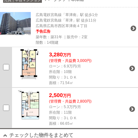
広島電鉄宮島線「草津南」駅 徒歩1分
広島電鉄宮島線「草津」駅 徒歩11分
広島県広島市西区草津南４丁目
予告広告
築年数：築31年 ｜販売中：
2室
階数：14階建
3,280
万円
(管理費・共益費 3,000円)
ローン：6.9万円/月
所在階：10階
間取り：3ＬＤＫ
面積：71.54㎡
2,500
万円
(管理費・共益費 2,800円)
ローン：5.3万円/月
所在階：11階
間取り：3ＬＤＫ
面積：66.65㎡
チェックした物件をまとめて