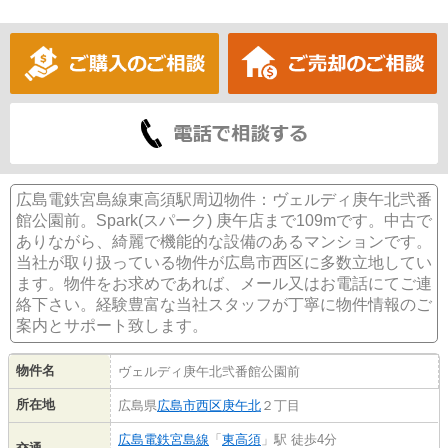
広島電鉄宮島線東高須駅周辺物件：ヴェルディ庚午北弐番
館公園前。Spark(スパーク) 庚午店まで109mです。中古で
ありながら、綺麗で機能的な設備のあるマンションです。
当社が取り扱っている物件が広島市西区に多数立地してい
ます。物件をお求めであれば、メール又はお電話にてご連
絡下さい。経験豊富な当社スタッフが丁寧に物件情報のご
案内とサポート致します。
物件名
ヴェルディ庚午北弐番館公園前
所在地
広島県
広島市西区
庚午北
２丁目
広島電鉄宮島線
「
東高須
」駅 徒歩4分