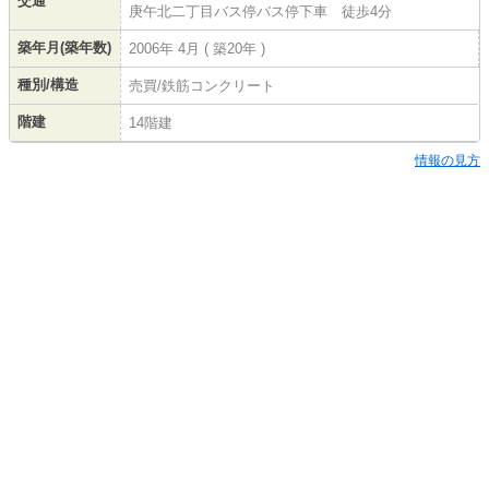
交通
庚午北二丁目バス停バス停下車 徒歩4分
築年月(築年数)
2006年 4月 ( 築20年 )
種別/構造
売買/鉄筋コンクリート
階建
14階建
情報の見方