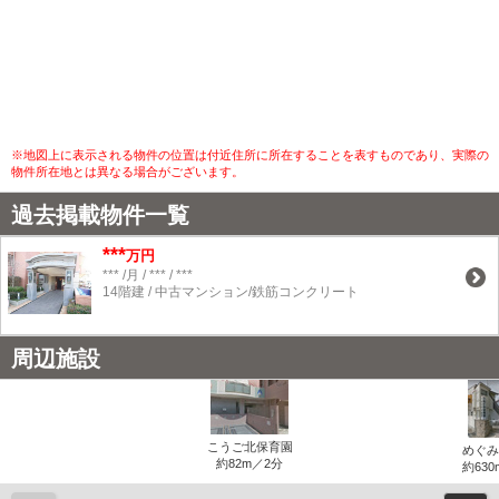
※地図上に表示される物件の位置は付近住所に所在することを表すものであり、実際の
物件所在地とは異なる場合がございます。
過去掲載物件一覧
***
万円
*** /月 / *** / ***
14階建 / 中古マンション/鉄筋コンクリート
周辺施設
こうご北保育園
めぐみ
約82m／2分
約630