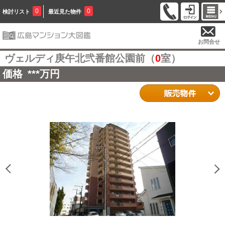
0
0
検討リスト
最近見た物件
お問合せ
ヴェルディ庚午北弐番館公園前（
0
室）
価格
***
万円