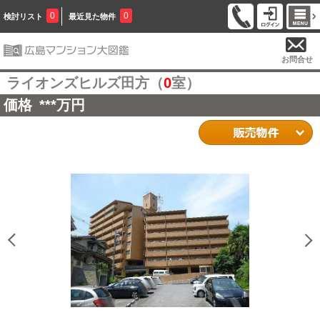
0
0
検討リスト
最近見た物件
お問合せ
ライオンズヒルズ田方（
0
室）
価格
***
万円