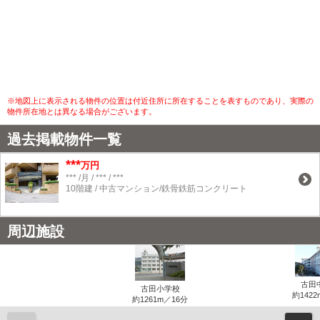
※地図上に表示される物件の位置は付近住所に所在することを表すものであり、実際の
物件所在地とは異なる場合がございます。
過去掲載物件一覧
***
万円
*** /月 / *** / ***
10階建 / 中古マンション/鉄骨鉄筋コンクリート
周辺施設
古田
古田小学校
約1422
約1261m／16分