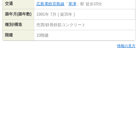
交通
広島電鉄宮島線
「
草津
」駅 徒歩10分
築年月(築年数)
1991年 7月 ( 築35年 )
種別/構造
売買/鉄骨鉄筋コンクリート
階建
10階建
情報の見方