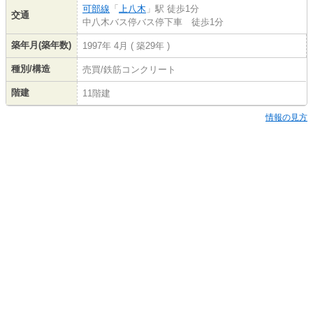
可部線
「
上八木
」駅 徒歩1分
交通
中八木バス停バス停下車 徒歩1分
築年月(築年数)
1997年 4月 ( 築29年 )
種別/構造
売買/鉄筋コンクリート
階建
11階建
情報の見方