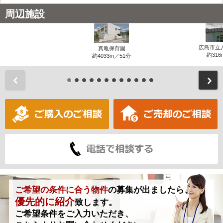
周辺施設
広島市立
真亀保育園
約316
約4033m／51分
前
ご希望の条件に合う物件
の募集が出ましたら、
優先的に紹介
致します。
ご希望条件をご入力いただき、