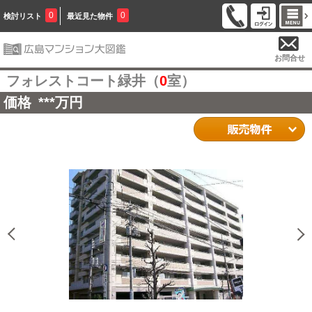
0
0
検討リスト
最近見た物件
お問合せ
フォレストコート緑井（
0
室）
価格
***
万円