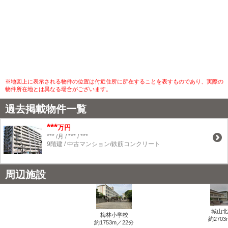
※地図上に表示される物件の位置は付近住所に所在することを表すものであり、実際の
物件所在地とは異なる場合がございます。
過去掲載物件一覧
***
万円
*** /月 / *** / ***
9階建 / 中古マンション/鉄筋コンクリート
周辺施設
城山北
梅林小学校
約2703
約1753m／22分