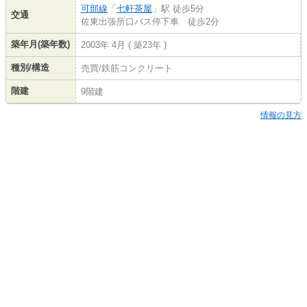
可部線
「
七軒茶屋
」駅 徒歩5分
交通
佐東出張所口バス停下車 徒歩2分
築年月(築年数)
2003年 4月 ( 築23年 )
種別/構造
売買/鉄筋コンクリート
階建
9階建
情報の見方