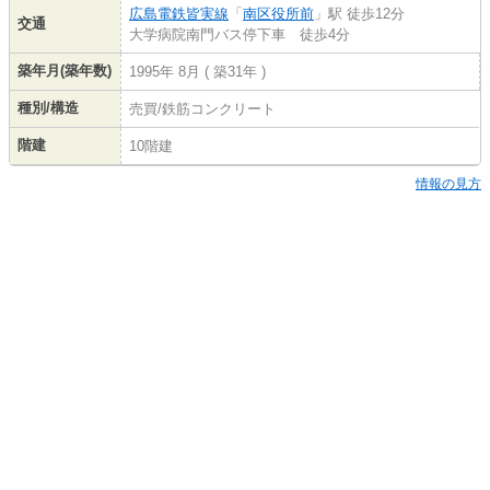
広島電鉄皆実線
「
南区役所前
」駅 徒歩12分
交通
大学病院南門バス停下車 徒歩4分
築年月(築年数)
1995年 8月 ( 築31年 )
種別/構造
売買/鉄筋コンクリート
階建
10階建
情報の見方