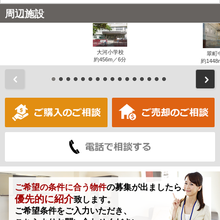
周辺施設
大河小学校
翠町
約456m／6分
約1448
前
ご希望の条件に合う物件
の募集が出ましたら、
優先的に紹介
致します。
ご希望条件をご入力いただき、