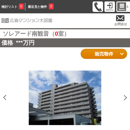
0
0
検討リスト
最近見た物件
お問合せ
ソレアード南観音（
0
室）
価格
***
万円