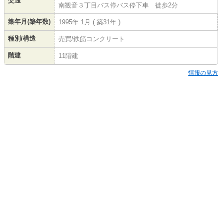
交通
南観音３丁目バス停バス停下車 徒歩2分
築年月(築年数)
1995年 1月 ( 築31年 )
種別/構造
売買/鉄筋コンクリート
階建
11階建
情報の見方