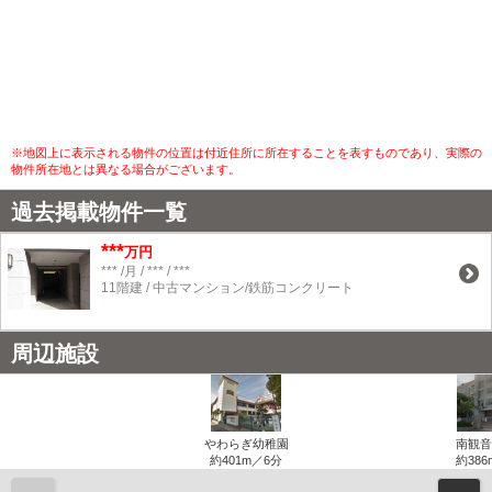
※地図上に表示される物件の位置は付近住所に所在することを表すものであり、実際の
物件所在地とは異なる場合がございます。
過去掲載物件一覧
***
万円
*** /月 / *** / ***
11階建 / 中古マンション/鉄筋コンクリート
周辺施設
やわらぎ幼稚園
南観音
約401m／6分
約386