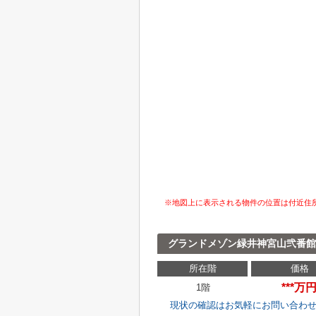
※地図上に表示される物件の位置は付近住
グランドメゾン緑井神宮山弐番
所在階
価格
***万
1階
現状の確認はお気軽にお問い合わ