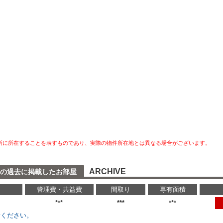
所に所在することを表すものであり、実際の物件所在地とは異なる場合がございます。
ARCHIVE
館の過去に掲載したお部屋
管理費・共益費
間取り
専有面積
円
***
***
***
せください。