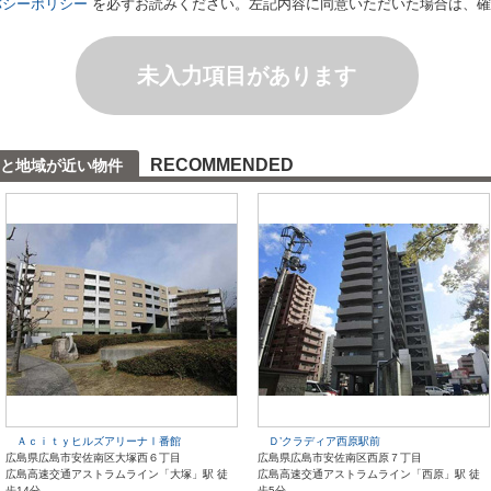
バシーポリシー
を必ずお読みください。左記内容に同意いただいた場合は、確
未入力項目があります
RECOMMENDED
と地域が近い物件
ＡｃｉｔｙヒルズアリーナⅠ番館
Ｄ’クラディア西原駅前
広島県広島市安佐南区大塚西６丁目
広島県広島市安佐南区西原７丁目
広島高速交通アストラムライン「大塚」駅 徒
広島高速交通アストラムライン「西原」駅 徒
歩14分
歩5分