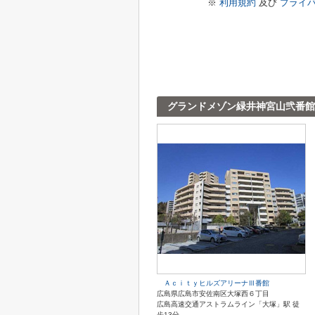
※
利用規約
及び
プライ
グランドメゾン緑井神宮山弐番館
ＡｃｉｔｙヒルズアリーナⅢ番館
広島県広島市安佐南区大塚西６丁目
広島高速交通アストラムライン「大塚」駅 徒
歩13分