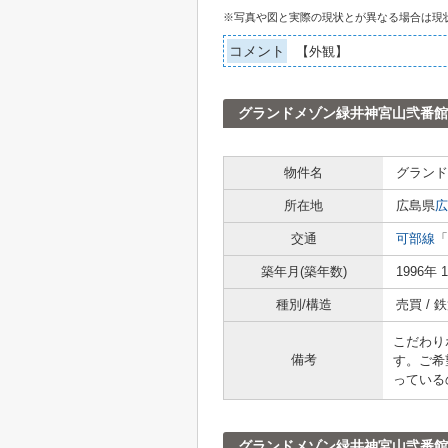
※写真や図と実際の現状とが異なる場合は現
コメント
【外観】
グランドメゾン緑井神宮山弐番館
物件名
グランド
所在地
広島県
広
交通
可部線
「
築年月(築年数)
1996年 
種別/構造
売買 /
こだわり
備考
す。ご希
っている
グランドメゾン緑井神宮山弐番館