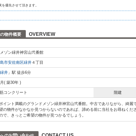
状を優先させて頂きます。
OVERVIEW
の物件概要
メゾン緑井神宮山弐番館
島市安佐南区
緑井
４丁目
緑井
」駅 徒歩6分
1月( 築30年 )
 鉄筋コンクリート
階建
ポイント満載のグランドメゾン緑井神宮山弐番館。中古でありながら、綺麗
望の物件がなかなか見つからないのであれば、諦める前に当社をお尋ねくだ
ので、きっとご希望の物件が見つかるでしょう。
CONTACT US
へのお問い合わせ