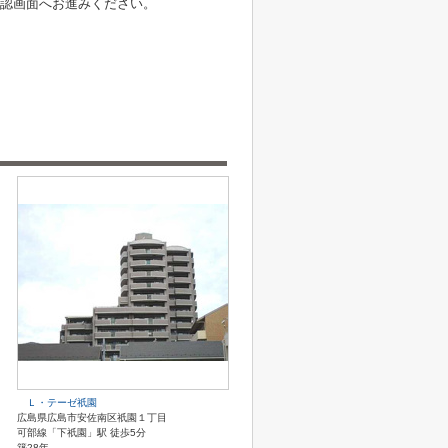
認画面へお進みください。
Ｌ・テーゼ祇園
広島県広島市安佐南区祇園１丁目
可部線「下祇園」駅 徒歩5分
築28年