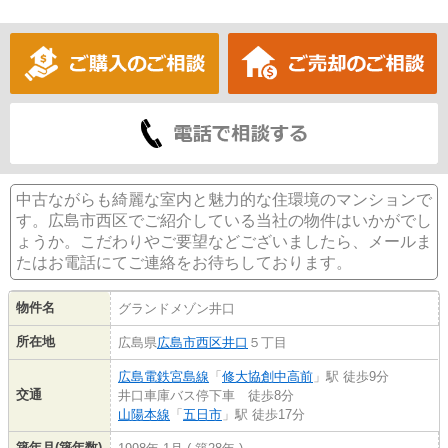
中古ながらも綺麗な室内と魅力的な住環境のマンションで
す。広島市西区でご紹介している当社の物件はいかがでし
ょうか。こだわりやご要望などございましたら、メールま
たはお電話にてご連絡をお待ちしております。
物件名
グランドメゾン井口
所在地
広島県
広島市西区
井口
５丁目
広島電鉄宮島線
「
修大協創中高前
」駅 徒歩9分
交通
井口車庫バス停下車 徒歩8分
山陽本線
「
五日市
」駅 徒歩17分
築年月(築年数)