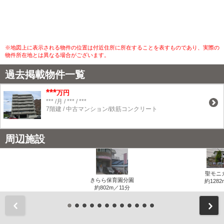
※地図上に表示される物件の位置は付近住所に所在することを表すものであり、実際の
物件所在地とは異なる場合がございます。
過去掲載物件一覧
***
万円
*** /月 / *** / ***
7階建 / 中古マンション/鉄筋コンクリート
周辺施設
聖モニ
きらら保育園分園
約1282
約802m／11分
前