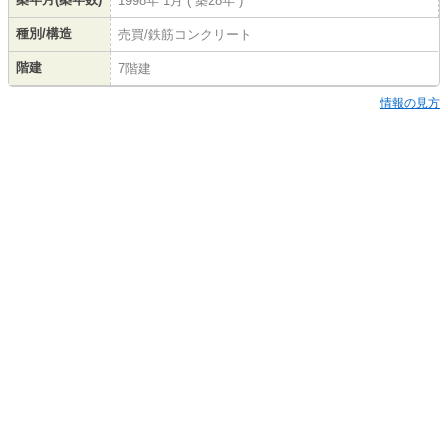
1998年 1月 ( 築28年 )
種別/構造
売買/鉄筋コンクリート
階建
7階建
情報の見方