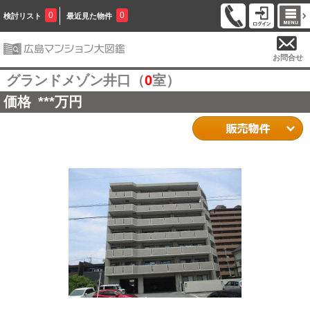
0
0
検討リスト
最近見た物件
お問合せ
グランドメゾン井口（
0
室）
価格
***
万円