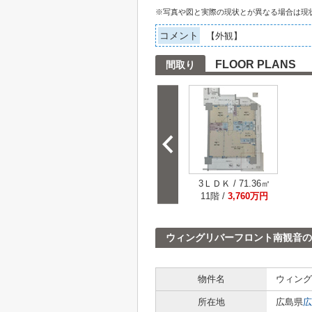
※写真や図と実際の現状とが異なる場合は現
コメント
【外観】
FLOOR PLANS
間取り
3ＬＤＫ / 71.36㎡
11階 /
3,760万円
ウィングリバーフロント南観音の
物件名
ウィング
所在地
広島県
広