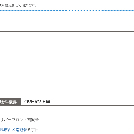
状を優先させて頂きます。
OVERVIEW
物件概要
リバーフロント南観音
島市西区
南観音
８丁目