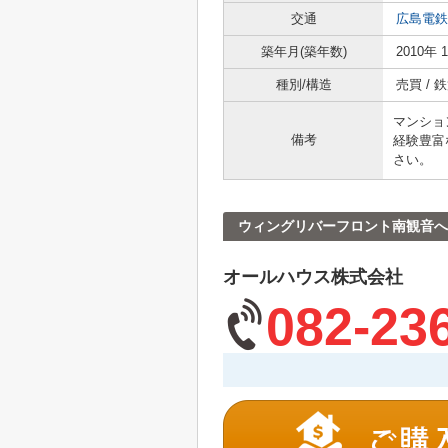
交通
広島電鉄
築年月(築年数)
2010年 
種別/構造
売買 /
マンショ
備考
経験豊富
さい。
ウィングリバーフロント南観音
オールハウス株式会社
082-23