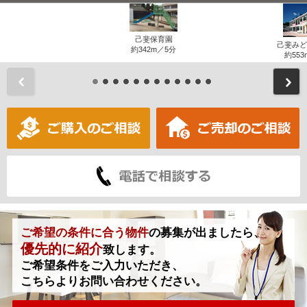
己斐保育園
己斐みど
約342m／5分
約553
前
ご希望の条件に合う物件
の募集が出ましたら、
優先的に紹介
致します。
ご希望条件をご入力いただき、
こちらよりお問い合わせください。