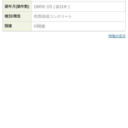
築年月(築年数)
1995年 3月 ( 築31年 )
種別/構造
売買/鉄筋コンクリート
階建
10階建
情報の見方