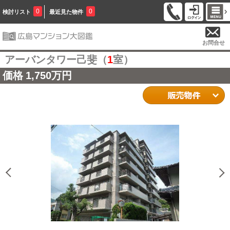
0
0
検討リスト
最近見た物件
お問合せ
アーバンタワー己斐（
1
室）
価格
1,750万円