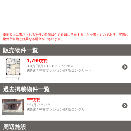
※地図上に表示される物件の位置は付近住所に所在することを表すものであり、実際の
物件所在地とは異なる場合がございます。
販売物件一覧
1,799
万円
3.8万円/月 / 3ＬＤＫ / 72.28㎡
9階建 / 中古マンション/鉄筋コンクリート
過去掲載物件一覧
***
万円
*** /月 / *** / ***
9階建 / 中古マンション/鉄筋コンクリート
周辺施設