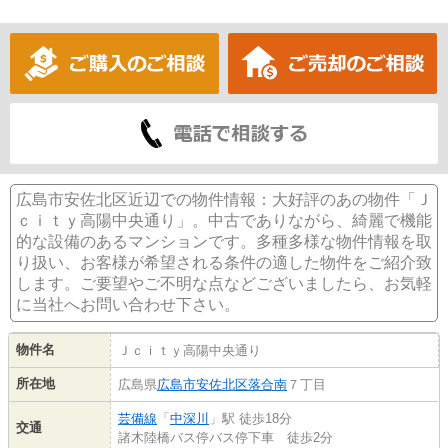
広島市安佐北区近辺での物件情報：大好評のあの物件「Ｊ
ｃｉｔｙ高陽中央通り」。中古でありながら、綺麗で機能
的な設備のあるマンションです。多種多様な物件情報を取
り扱い、お客様が希望される条件の適した物件をご紹介致
します。ご要望やご不明な点などございましたら、お気軽
に当社へお問い合わせ下さい。
物件名
Ｊｃｉｔｙ高陽中央通り
所在地
広島県
広島市安佐北区
落合南
７丁目
芸備線
「
中深川
」駅 徒歩18分
交通
諸木陸橋バス停バス停下車 徒歩2分