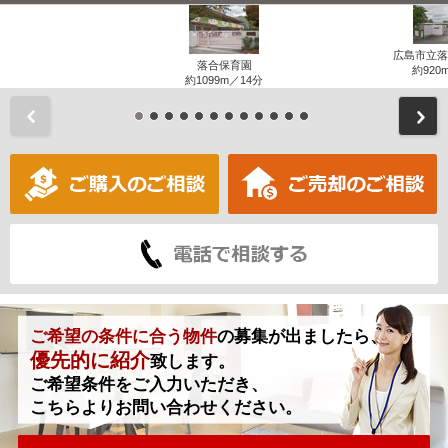
広島市立落
落合保育園
約920
約1099m／14分
前
ご希望の条件に合う物件
の募集が出ましたら、
優先的に紹介
致します。
ご希望条件をご入力いただき、
こちらよりお問い合わせください。