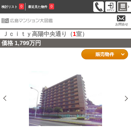
0
0
検討リスト
最近見た物件
お問合せ
Ｊｃｉｔｙ高陽中央通り（
1
室）
価格
1,799万円