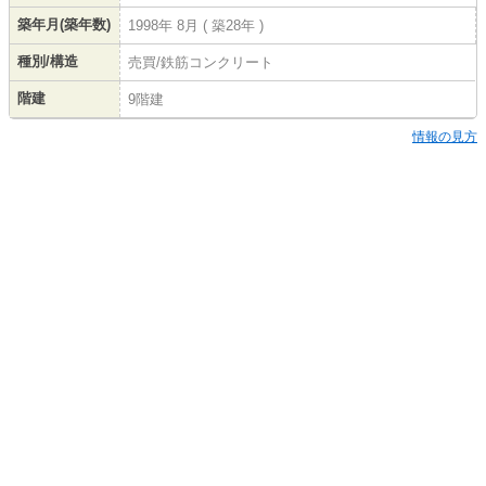
築年月(築年数)
1998年 8月 ( 築28年 )
種別/構造
売買/鉄筋コンクリート
階建
9階建
情報の見方