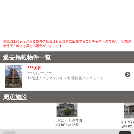
※地図上に表示される物件の位置は付近住所に所在することを表すものであり、実際の
物件所在地とは異なる場合がございます。
過去掲載物件一覧
***
万円
*** /月 / *** / ***
15階建 / 中古マンション/鉄骨鉄筋コンクリート
周辺施設
口田なかよし保育園
はすがお
約1197m／15分
約1101