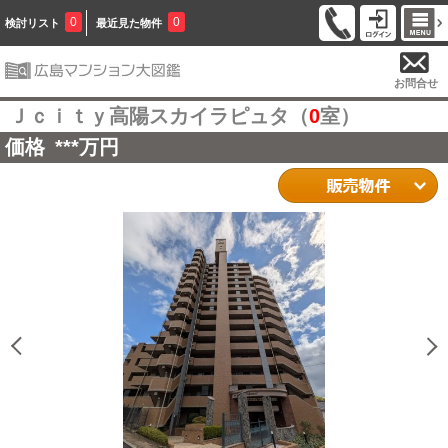
0
0
検討リスト
最近見た物件
お問合せ
Ｊｃｉｔｙ高陽スカイラピュタ（
0
室）
価格
***
万円