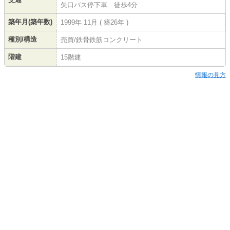
矢口バス停下車 徒歩4分
築年月(築年数)
1999年 11月 ( 築26年 )
種別/構造
売買/鉄骨鉄筋コンクリート
階建
15階建
情報の見方