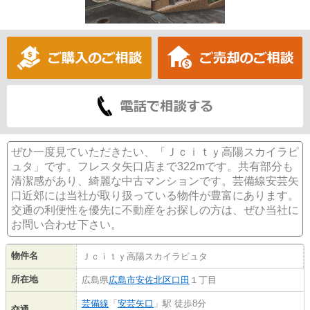
ぜひ一度見ていただきたい、「Ｊｃｉｔｙ高陽スカイラピ
ュタ」です。フレスタ矢口店まで322mです。共有部分も
清潔感があり、綺麗な中古マンションです。芸備線安芸矢
口近郊には当社が取り扱っている物件が豊富にあります。
交通の利便性を優先に不動産をお探しの方は、ぜひ当社に
お問い合わせ下さい。
物件名
Ｊｃｉｔｙ高陽スカイラピュタ
所在地
広島県
広島市安佐北区
口田
１丁目
芸備線
「
安芸矢口
」駅 徒歩8分
交通