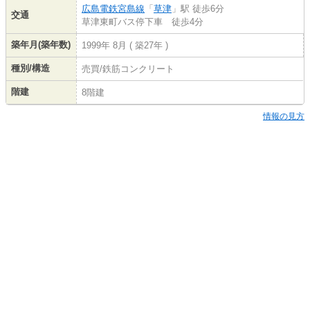
広島電鉄宮島線
「
草津
」駅 徒歩6分
交通
草津東町バス停下車 徒歩4分
築年月(築年数)
1999年 8月 ( 築27年 )
種別/構造
売買/鉄筋コンクリート
階建
8階建
情報の見方