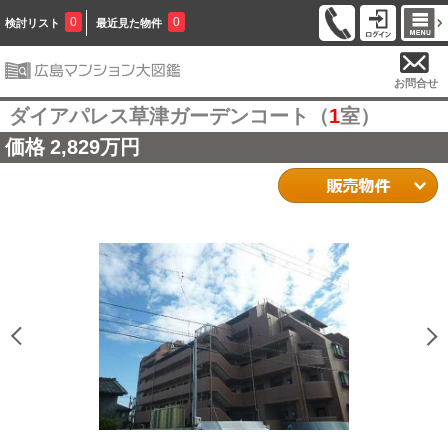
0
0
検討リスト
最近見た物件
お問合せ
ダイアパレス草津ガーデンコート（
1
室）
価格
2,829万円