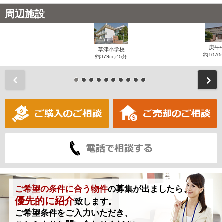
周辺施設
庚午
草津小学校
約1070
約379m／5分
前
ご希望の条件に合う物件
の募集が出ましたら、
優先的に紹介
致します。
ご希望条件をご入力いただき、