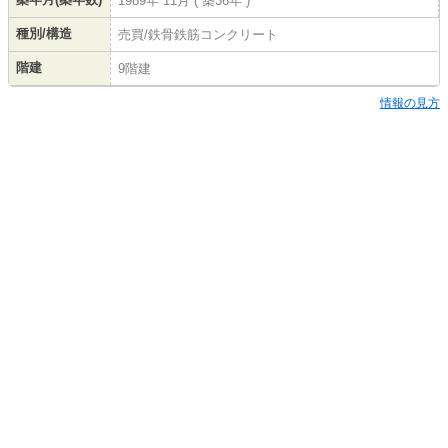
1989年 11月 ( 築36年 )
種別/構造
売買/鉄骨鉄筋コンクリート
階建
9階建
情報の見方