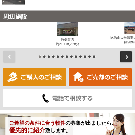
周辺施設
比治山大学短期
原保育園
約989
約2190m／28分
前
ご希望の条件に合う物件
の募集が出ましたら、
優先的に紹介
致します。