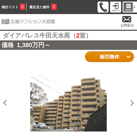
0
0
検討リスト
最近見た物件
お問合せ
ダイアパレス牛田天水苑（
2
室）
価格
1,380
万円～