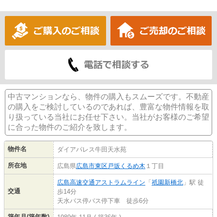
中古マンションなら、物件の購入もスムーズです。不動産
の購入をご検討しているのであれば、豊富な物件情報を取
り扱っている当社にお任せ下さい。当社がお客様のご希望
に合った物件のご紹介を致します。
物件名
ダイアパレス牛田天水苑
所在地
広島県
広島市東区
戸坂くるめ木
１丁目
広島高速交通アストラムライン
「
祇園新橋北
」駅 徒
交通
歩14分
天水バス停バス停下車 徒歩6分
築年月(築年数)