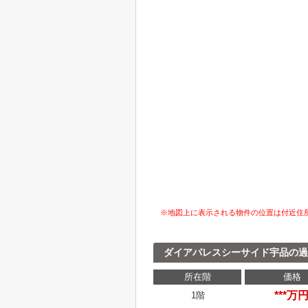
※地図上に表示される物件の位置は付近住
ダイアパレスシーサイド宇品の過
所在階
価格
***万
1階