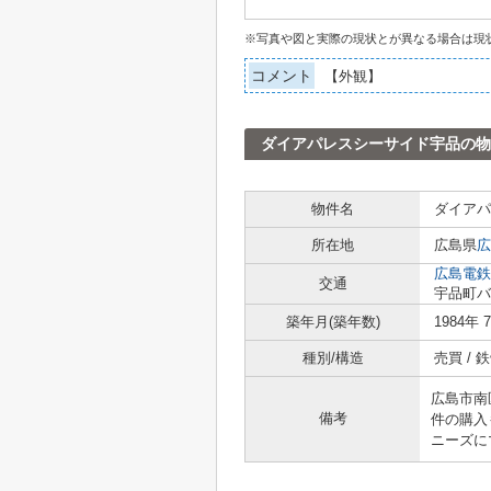
※写真や図と実際の現状とが異なる場合は現
コメント
【外観】
ダイアパレスシーサイド宇品の物
物件名
ダイアパ
所在地
広島県
広
広島電鉄
交通
宇品町バ
築年月(築年数)
1984年 
種別/構造
売買 /
広島市南
備考
件の購入
ニーズに