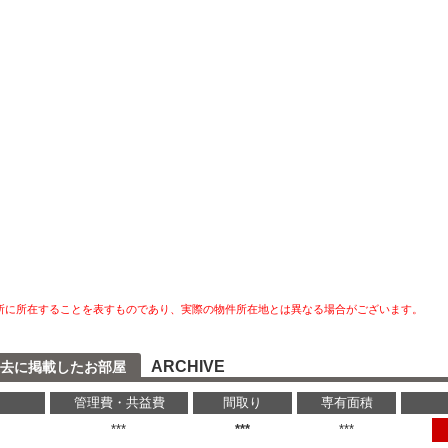
所に所在することを表すものであり、実際の物件所在地とは異なる場合がございます。
ARCHIVE
去に掲載したお部屋
管理費・共益費
間取り
専有面積
円
***
***
***